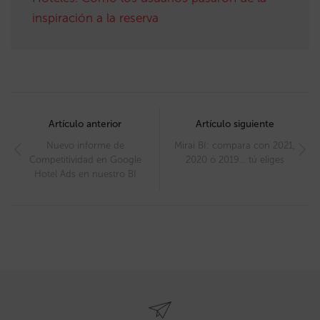
inspiración a la reserva
Post
navigation
Artículo anterior
Artículo siguiente
Nuevo informe de
Mirai BI: compara con 2021,
Competitividad en Google
2020 ó 2019… tú eliges
Hotel Ads en nuestro BI