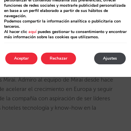
personalizar el contenido mediante sus preferencias, ofrecer
 Javier era miembro del comité ejecutivo de
funciones de redes sociales y mostrarle publicidad personalizada
en base a un perfil elaborado a partir de sus hábitos de
lidad sobre las áreas de IT, data, ventas y
navegación.
Podemos compartir la información analítica o publicitaria con
rsos cargos en la dirección del vertical de
terceros.
Al hacer clic
aquí
puedes gestionar tu consentimiento y encontrar
sabilizándose de su rentabilidad y crecimiento,
más información sobre las cookies que utilizamos.
rsos equipos en España e Italia durante ocho
Aceptar
Rechazar
Ajustes
mí un auténtico placer unirme a una compañía
s Mirai. Admiro al equipo de Mirai desde hace
e acelerar el crecimiento en Europa y seguir
de la compañía con aspiración de ser líderes
s hoteles tecnología y know-how en la