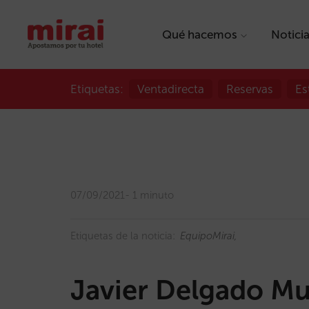
Qué hacemos
Notici
Etiquetas:
Ventadirecta
Reservas
Es
07/09/2021
1 minuto
Etiquetas de la noticia:
EquipoMirai
Javier Delgado Mu