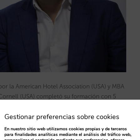
or la American Hotel Association (USA) y MBA
 Cornell (USA) completó su formación con 5
 MIT (USA).
Gestionar preferencias sobre cookies
cia en el sector turístico, tecnológico y de
En nuestro sitio web utilizamos cookies propias y de terceros
para finalidades analíticas mediante el análisis del tráfico web,
ha desarrollado su carrera profesional desde