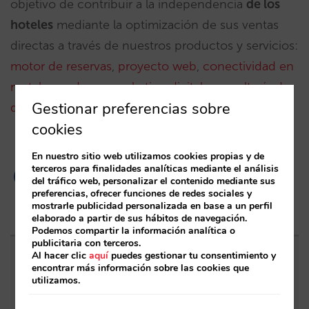
objetivo de contribuir a la independencia
de los
hoteles
mediante la optimización de sus ventas
directas a través de nuestros productos y servicios:
motor de reservas
,
proyecto web
,
conectividad en
metabuscadores
,
marketing digital
,
consultoría de
Gestionar preferencias sobre
distribución
y
contact center
.
cookies
En nuestro sitio web utilizamos cookies propias y de
terceros para finalidades analíticas mediante el análisis
del tráfico web, personalizar el contenido mediante sus
preferencias, ofrecer funciones de redes sociales y
mostrarle publicidad personalizada en base a un perfil
elaborado a partir de sus hábitos de navegación.
Podemos compartir la información analítica o
publicitaria con terceros.
Al hacer clic
aquí
puedes gestionar tu consentimiento y
Entradas relacionadas
encontrar más información sobre las cookies que
utilizamos.
Sarai incorpora multi-habitación: reservas