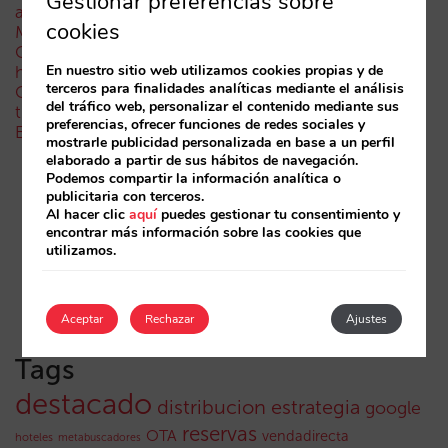
Gestionar preferencias sobre
actualizar el marketing digital de tu hotel (parte 1)
cookies
Madrid ante la Fórmula 1: aprendizajes del GP de
Catalunya y del GP de Ciudad de México para los
En nuestro sitio web utilizamos cookies propias y de
hoteles
terceros para finalidades analíticas mediante el análisis
Cómo aparece un hotel en los asistentes de IA: las
del tráfico web, personalizar el contenido mediante sus
tres capas de visibilidad
preferencias, ofrecer funciones de redes sociales y
El fin de la era “Book on Metasearch”
mostrarle publicidad personalizada en base a un perfil
elaborado a partir de sus hábitos de navegación.
Podemos compartir la información analítica o
publicitaria con terceros.
Al hacer clic
aquí
puedes gestionar tu consentimiento y
encontrar más información sobre las cookies que
utilizamos.
Aceptar
Rechazar
Ajustes
Tags
destacado
distribucion
estrategia
google
reservas
OTA
vendadirecta
hoteles
metabuscadores