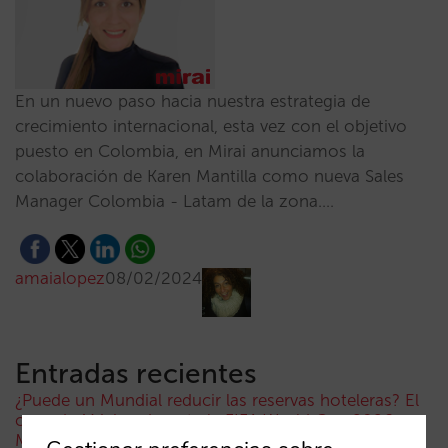
En un nuevo paso hacia nuestra estrategia de
crecimiento internacional, esta vez con el objetivo
puesto en Colombia, en Mirai anunciamos la
colaboración de Karen Mantilla como nueva Sales
Manager Colombia - Latam de la zona.…
amaialopez
08/02/2024
Entradas recientes
¿Puede un Mundial reducir las reservas hoteleras? El
caso de México durante la FIFA World Cup 2026
Menos campañas, más inteligentes: manual IA para