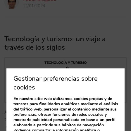
11/01/2024
Tecnología y turismo: un viaje a
través de los siglos
Gestionar preferencias sobre
cookies
En nuestro sitio web utilizamos cookies propias y de
terceros para finalidades analíticas mediante el análisis
del tráfico web, personalizar el contenido mediante sus
Analizamos, desde un prisma histórico, cómo la
preferencias, ofrecer funciones de redes sociales y
tecnología ha influido en la transformación de la
mostrarle publicidad personalizada en base a un perfil
elaborado a partir de sus hábitos de navegación.
industria hotelera a lo largo del tiempo,
Podemos compartir la información analítica o