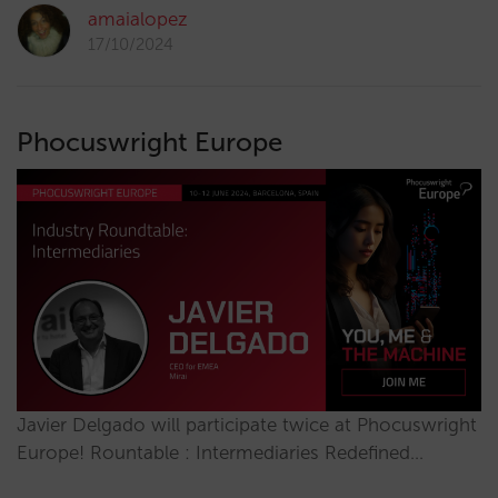
amaialopez
17/10/2024
Phocuswright Europe
Javier Delgado will participate twice at Phocuswright
Europe! Rountable : Intermediaries Redefined…