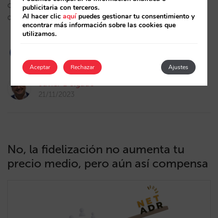
convirtiéndose en clave para la optimización de la
publicitaria con terceros.
Al hacer clic
aquí
puedes gestionar tu consentimiento y
distribución y la venta directa de los hoteles.…
encontrar más información sobre las cookies que
utilizamos.
Aceptar
Rechazar
Ajustes
Javier Delgado
21/11/2023
No, la fidelización no aumenta tu
precio medio, pero aún así compensa