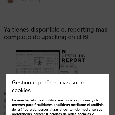
28/11/2023
Ya tienes disponible el reporting más
completo de upselling en el BI
Gestionar preferencias sobre
cookies
Incorporamos el informe de upselling en nuestro BI,
proporcionando datos detallados sobre la actividad
En nuestro sitio web utilizamos cookies propias y de
terceros para finalidades analíticas mediante el análisis
de esta funcionalidad, como upsellings propuestos,
del tráfico web, personalizar el contenido mediante sus
ratio de conversión, etc.…
preferencias, ofrecer funciones de redes sociales y