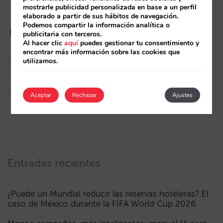
mostrarle publicidad personalizada en base a un perfil
elaborado a partir de sus hábitos de navegación.
Podemos compartir la información analítica o
publicitaria con terceros.
Al hacer clic
aquí
puedes gestionar tu consentimiento y
encontrar más información sobre las cookies que
utilizamos.
Félix Pérez
13/06/2023
Aceptar
Rechazar
Ajustes
Entradas recientes
¿Puede un Mundial reducir las reservas hoteleras? El
caso de México durante la FIFA World Cup 2026