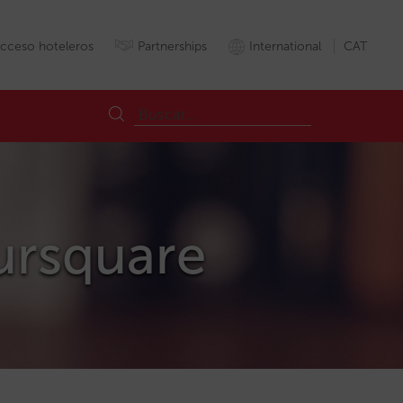
cceso hoteleros
Partnerships
International
CAT
oursquare