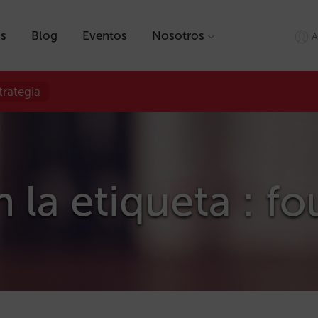
as
Blog
Eventos
Nosotros
A
trategia
n la etiqueta : f