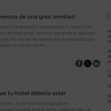
omienzo de una gran amistad
E
mpramos y vendemos experiencias. A menudo las
M
ía del marketing”, término que alude al equívoco
I
producto, en vez de hacerlo por la necesidad que
h
 quiere un taladro de ¼…
M
d
p
C
I
E
ue tu hotel debería estar
E
a
ustado. Es un web social basada en
eden registrar (check-in) en cualquier tipo de