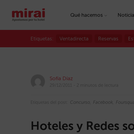
Qué hacemos
Notici
Etiquetas:
Ventadirecta
Reservas
Es
Sofía Díaz
29/12/2011
2 minutos de lectura
Etiquetas del post:
Concurso
Facebook
Foursqu
Hoteles y Redes so