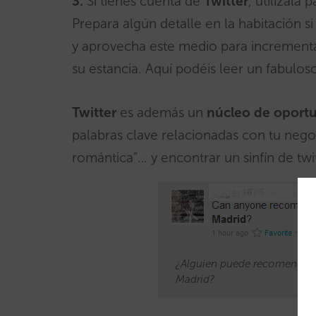
3.
Si tienes cuenta de
Twitter
, utilízala 
Prepara algún detalle en la habitación si
y aprovecha este medio para incrementa
su estancia. Aquí podéis leer un fabulo
Twitter
es además un
núcleo de oport
palabras clave relacionadas con tu nego
romántica”… y encontrar un sinfín de tw
¿Alguien puede recomendar u
Madrid?