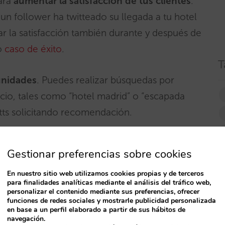
para
aumentar la satisfacción de tus clientes
.
 un follower ha twitteado su llegada a tu hotel
r la satisfacción también durante y después de
so
caso de éxito
.
T
unidades
. Puedes realizar búsquedas por
cio, tales como “hotel madrid” o “escapada
itts solicitando recomendación.
Gestionar preferencias sobre cookies
En nuestro sitio web utilizamos cookies propias y de terceros
para finalidades analíticas mediante el análisis del tráfico web,
n hotel decente y céntrico en
personalizar el contenido mediante sus preferencias, ofrecer
funciones de redes sociales y mostrarle publicidad personalizada
en base a un perfil elaborado a partir de sus hábitos de
navegación.