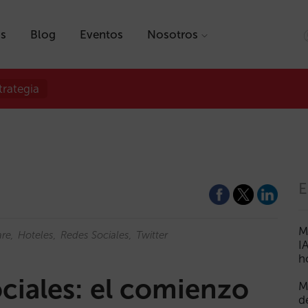
as
Blog
Eventos
Nosotros
trategia
E
M
are
Hoteles
Redes Sociales
Twitter
I
h
ciales: el comienzo
M
d