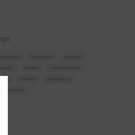
ags
destacado
distribucion
estrategia
google
hoteles
metabuscadores
OTA
reservas
vendadirecta
ventadirecta