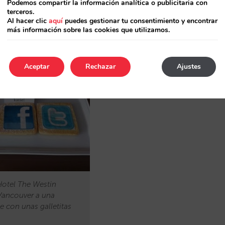
Podemos compartir la información analítica o publicitaria con
presencia a
tus redes sociales fuera del
terceros.
Al hacer clic
aquí
puedes gestionar tu consentimiento y encontrar
o promocional, la carta de tu restaurante, u
más información sobre las cookies que utilizamos.
Aceptar
Rechazar
Ajustes
Hotel The Westin
Vancouver a una
e con unas galletitas