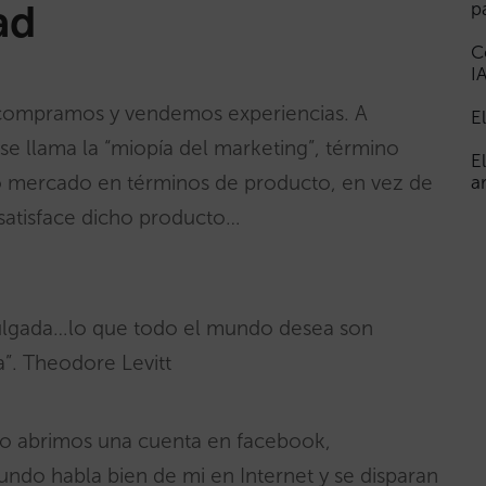
ad
p
C
I
 compramos y vendemos experiencias. A
E
e llama la “miopía del marketing”, término
E
ro mercado en términos de producto, en vez de
a
satisface dicho producto…
pulgada…lo que todo el mundo desea son
”. Theodore Levitt
No abrimos una cuenta en facebook,
ndo habla bien de mi en Internet y se disparan