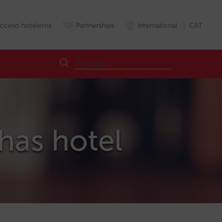
cceso hoteleros
Partnerships
International
CAT
chas hotel