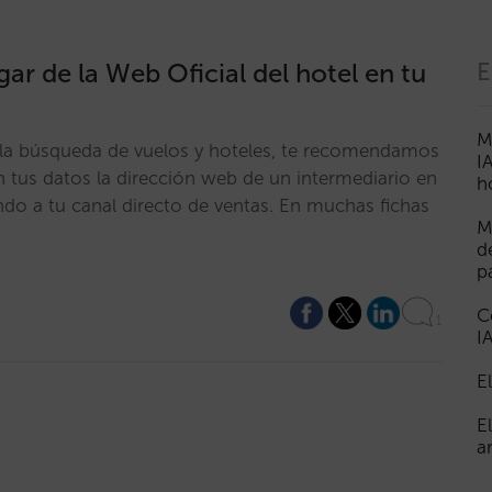
ar de la Web Oficial del hotel en tu
E
M
en la búsqueda de vuelos y hoteles, te recomendamos
I
 tus datos la dirección web de un intermediario en
h
ando a tu canal directo de ventas. En muchas fichas
M
d
p
C
1
I
E
E
a