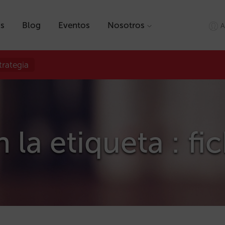
as
Blog
Eventos
Nosotros
A
trategia
 la etiqueta : fi