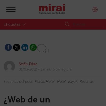
Etiquetas
1
Sofía Díaz
01/03/2012
1 minuto de lectura
Etiquetas del post:
Fichas Hotel
Hotel
Kayak
Reservas
¿Web de un