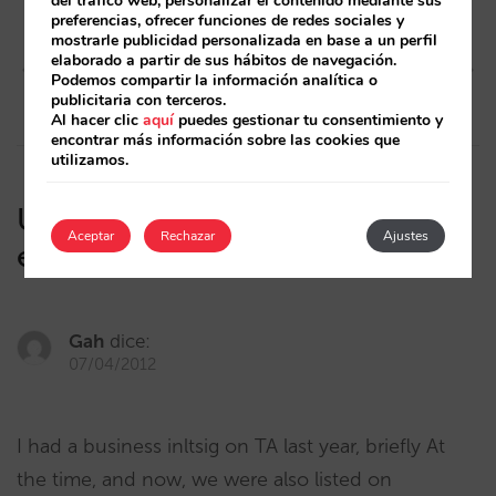
del tráfico web, personalizar el contenido mediante sus
Post
preferencias, ofrecer funciones de redes sociales y
mostrarle publicidad personalizada en base a un perfil
navigation
Artículo anterior
Artículo siguiente
elaborado a partir de sus hábitos de navegación.
Haz que tus habitaciones
Reservas con bebés: Ahora
Podemos compartir la información analítica o
luzcan más
tienes control total
publicitaria con terceros.
Al hacer clic
aquí
puedes gestionar tu consentimiento y
encontrar más información sobre las cookies que
utilizamos.
Una persona ha comentado
Aceptar
Rechazar
Ajustes
esto:
Gah
dice:
07/04/2012
I had a business inltsig on TA last year, briefly At
the time, and now, we were also listed on