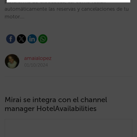
plataforma de Cloudbeds, así como recibir
automáticamente las reservas y cancelaciones de tu
motor.…
amaialopez
01/10/2024
Mirai se integra con el channel
manager HotelAvailabilities