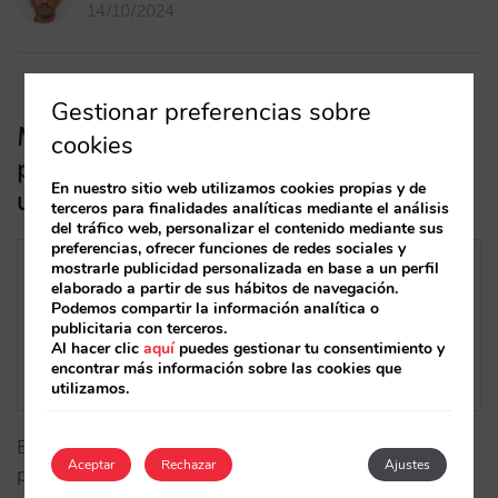
14/10/2024
Gestionar preferencias sobre
Mirai se integra con Cloudbeds, la
cookies
plataforma de gestión hotelera
En nuestro sitio web utilizamos cookies propias y de
unificada
terceros para finalidades analíticas mediante el análisis
del tráfico web, personalizar el contenido mediante sus
preferencias, ofrecer funciones de redes sociales y
mostrarle publicidad personalizada en base a un perfil
elaborado a partir de sus hábitos de navegación.
Podemos compartir la información analítica o
publicitaria con terceros.
Al hacer clic
aquí
puedes gestionar tu consentimiento y
encontrar más información sobre las cookies que
utilizamos.
Esta conexión te permite gestionar inventario,
Aceptar
Rechazar
Ajustes
precios y restricciones en tiempo real desde la