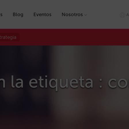
as
Blog
Eventos
Nosotros
A
trategia
n la etiqueta : 