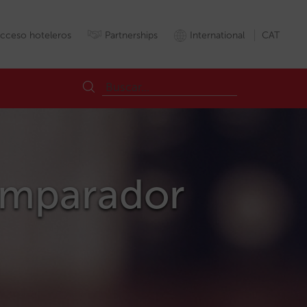
cceso hoteleros
Partnerships
International
CAT
comparador