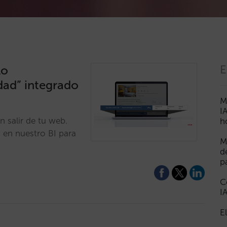
lo
E
dad” integrado
M
I
n salir de tu web.
h
en nuestro BI para
M
d
p
C
I
E