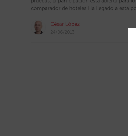
pruebas, la participación está abierta para l
comparador de hoteles Ha llegado a esta po
César López
24/06/2013