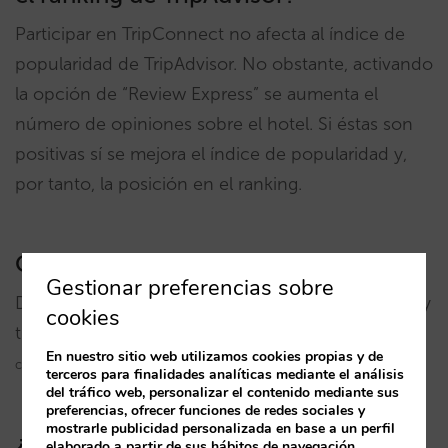
Participar en TripConnect no afecta al índice de
popularidad de TripAdvisor. No obstante, activando
la opción de “Review Express” se aumenta el
número de opiniones sobre el hotel. Si éstas son
positivas sí se mejora el índice de popularidad y,
por tanto, la posición en el ranking.
Cómo participar
Gestionar preferencias sobre
Debes estar registrado y verificado en TripAdvisor y
cookies
t
rabajar con un motor de reservas que haya conseguido la
En nuestro sitio web utilizamos cookies propias y de
certificación con TripConnect.
terceros para finalidades analíticas mediante el análisis
del tráfico web, personalizar el contenido mediante sus
preferencias, ofrecer funciones de redes sociales y
mostrarle publicidad personalizada en base a un perfil
¿Interesa participar?
elaborado a partir de sus hábitos de navegación.