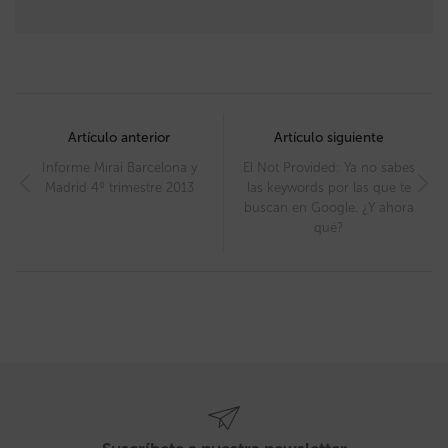
Post
navigation
Artículo anterior
Artículo siguiente
Informe Mirai Barcelona y
El Not Provided: Ya no sabes
Madrid 4º trimestre 2013
las keywords por las que te
buscan en Google. ¿Y ahora
qué?