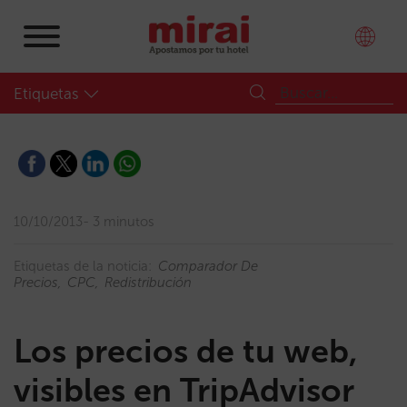
Etiquetas
10/10/2013
3 minutos
Etiquetas de la noticia:
Comparador De
Precios
CPC
Redistribución
Los precios de tu web,
visibles en TripAdvisor