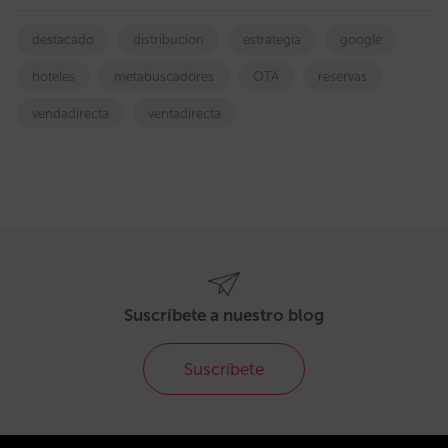
destacado
distribucion
estrategia
google
hoteles
metabuscadores
OTA
reservas
vendadirecta
ventadirecta
Suscríbete a nuestro blog
Suscríbete