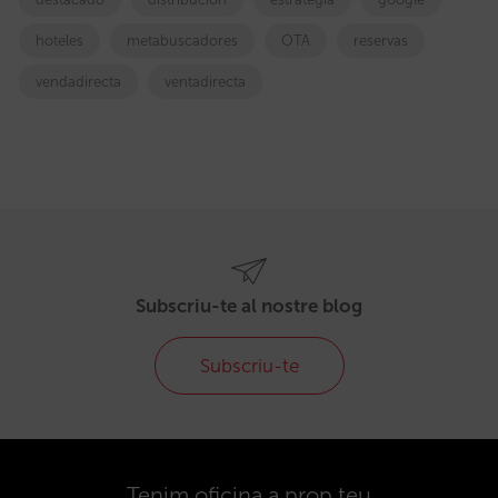
hoteles
metabuscadores
OTA
reservas
vendadirecta
ventadirecta
Subscriu-te al nostre blog
Subscriu-te
Tenim oficina a prop teu