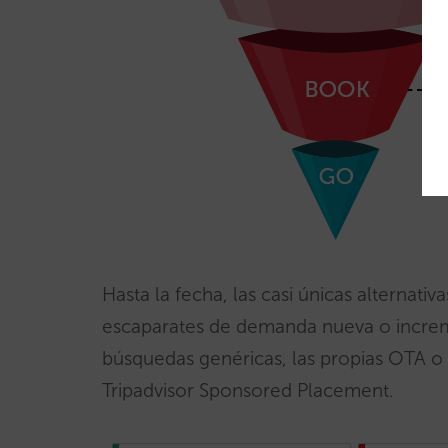
Hasta la fecha, las casi únicas alternati
escaparates de demanda nueva o increm
búsquedas genéricas, las propias OTA o
Tripadvisor Sponsored Placement.