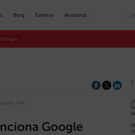
as
Blog
Eventos
Nosotros
A
trategia
E
¿
search
PPA
h
W
unciona Google
M
I