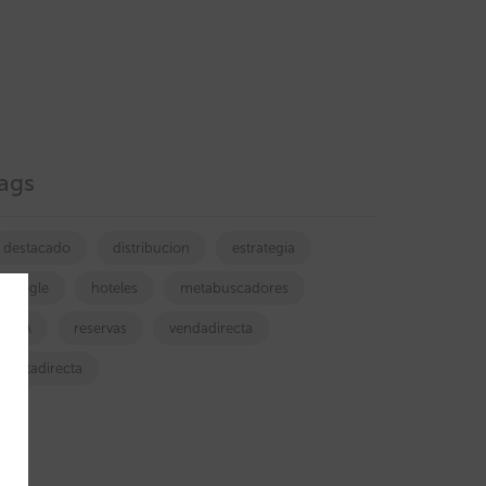
ags
destacado
distribucion
estrategia
google
hoteles
metabuscadores
OTA
reservas
vendadirecta
ventadirecta