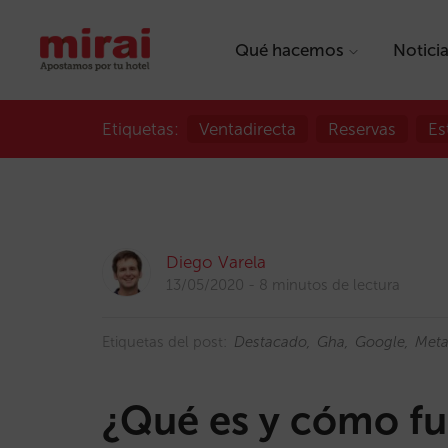
Qué hacemos
Notici
Etiquetas:
Ventadirecta
Reservas
Es
Diego Varela
13/05/2020
8 minutos de lectura
Etiquetas del post:
Destacado
Gha
Google
Meta
¿Qué es y cómo f