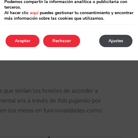
Podemos compartir la información analítica o publicitaria con
terceros.
Al hacer clic
aquí
puedes gestionar tu consentimiento y encontrar
más información sobre las cookies que utilizamos.
Aceptar
Rechazar
Ajustes
vas que tenían los hoteles de acceder a
ental era a través de Ads pujando por
 en los metas en funcionalidades como