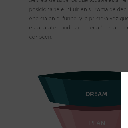
Se trata de usuarios que todavía están 
posicionarte e influir en su toma de dec
encima en el funnel y la primera vez qu
escaparate donde acceder a “demanda nu
conocen.