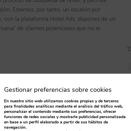
en proceso de búsqueda de hotel, y permite
isión. Estamos, por tanto, un escalón por
e, con la plataforma Hotel Ads, dispones de un
eva” de clientes potenciales que no te
T
Gestionar preferencias sobre cookies
En nuestro sitio web utilizamos cookies propias y de terceros
para finalidades analíticas mediante el análisis del tráfico web,
personalizar el contenido mediante sus preferencias, ofrecer
funciones de redes sociales y mostrarle publicidad personalizada
en base a un perfil elaborado a partir de sus hábitos de
navegación.