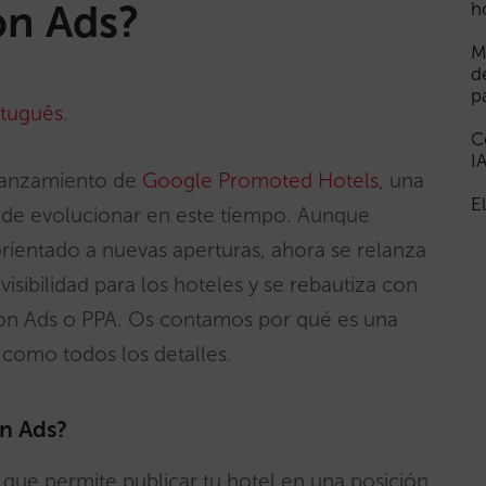
on Ads?
h
M
d
p
tuguês
.
C
I
 lanzamiento de
Google Promoted Hotels
, una
E
 de evolucionar en este tiempo. Aunque
rientado a nuevas aperturas, ahora se relanza
isibilidad para los hoteles y se rebautiza con
on Ads o PPA. Os contamos por qué es una
 como todos los detalles.
n Ads?
que permite publicar tu hotel en una posición