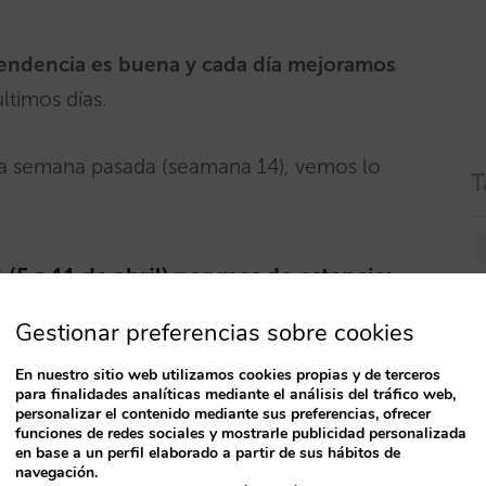
tendencia es buena y cada día mejoramos
ltimos días.
e la semana pasada (seamana 14), vemos lo
T
5 a 11 de abril) por mes de estancia:
Gestionar preferencias sobre cookies
En nuestro sitio web utilizamos cookies propias y de terceros
para finalidades analíticas mediante el análisis del tráfico web,
personalizar el contenido mediante sus preferencias, ofrecer
funciones de redes sociales y mostrarle publicidad personalizada
en base a un perfil elaborado a partir de sus hábitos de
navegación.