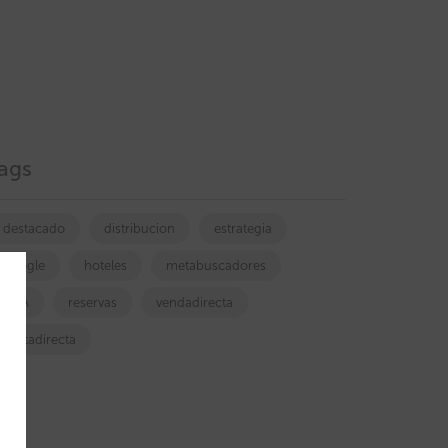
ags
destacado
distribucion
estrategia
google
hoteles
metabuscadores
OTA
reservas
vendadirecta
ventadirecta