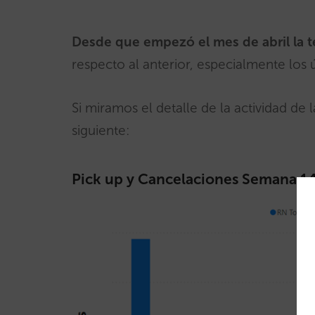
Desde que empezó el mes de abril la 
respecto al anterior, especialmente los ú
Si miramos el detalle de la actividad d
siguiente:
Pick up y Cancelaciones Semana 14 (