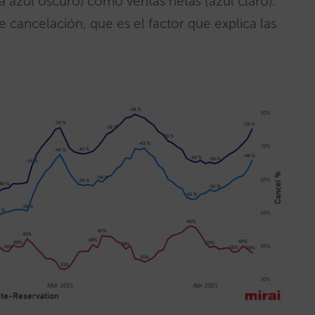
ea azul oscuro) como ventas netas (azul claro).
 cancelación, que es el factor que explica las