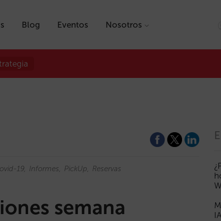
as
Blog
Eventos
Nosotros
trategia
E
¿
ovid-19
Informes
PickUp
Reservas
h
W
ciones semana
M
I