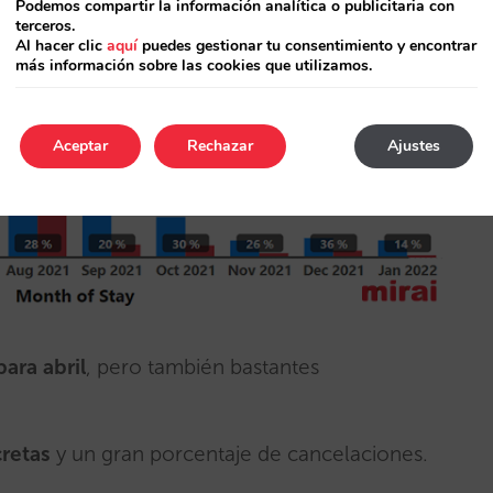
Podemos compartir la información analítica o publicitaria con
terceros.
Al hacer clic
aquí
puedes gestionar tu consentimiento y encontrar
más información sobre las cookies que utilizamos.
Aceptar
Rechazar
Ajustes
ara abril
, pero también bastantes
retas
y un gran porcentaje de cancelaciones.