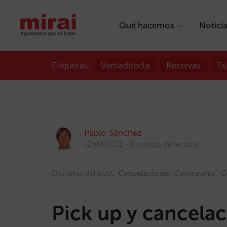
Qué hacemos
Notici
Etiquetas:
Ventadirecta
Reservas
Es
Pablo Sánchez
12/04/2021
1 minuto de lectura
Etiquetas del post:
Cancelaciones
Coronavirus
C
Pick up y cancela