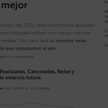
 mejor
h
M
d
p
a mejor del 2021, tanto en números absolutos
C
rvas realizadas vuelven con fuerza, mientras
I
 medida. Esto hace que las
reservas netas
E
esde que empezamos el año
.
ue sí fue un buen año.
ealizadas, Canceladas, Netas y
e estancia futura: