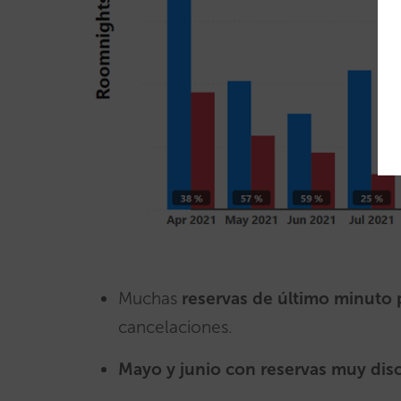
Muchas
reservas de último minuto p
cancelaciones.
Mayo y junio con reservas muy disc