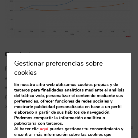
Conclusiones
Gestionar preferencias sobre
Posiblemente seguiremos al son del covid, sus
cookies
variantes y sus olas (especialmente ahora que
En nuestro sitio web utilizamos cookies propias y de
viene el invierno y aumentan los contagios) pero
terceros para finalidades analíticas mediante el análisis
del tráfico web, personalizar el contenido mediante sus
parece que las tendencias de medio/largo plazo
preferencias, ofrecer funciones de redes sociales y
son claras:
mostrarle publicidad personalizada en base a un perfil
elaborado a partir de sus hábitos de navegación.
Podemos compartir la información analítica o
publicitaria con terceros.
La demanda está aumentando, camino de niveles
Al hacer clic
aquí
puedes gestionar tu consentimiento y
encontrar más información sobre las cookies que
previos.