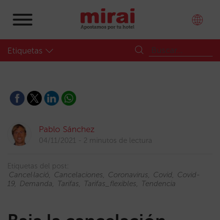
Etiquetas
Pablo Sánchez
04/11/2021
2 minutos de lectura
Etiquetas del post:
Cancel·lació
Cancelaciones
Coronavirus
Covid
Covid-
19
Demanda
Tarifas
Tarifas_flexibles
Tendencia