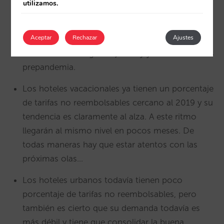
utilizamos.
La corporativa / MICE todavía le cuesta un poco
más, pero arranca.
Aceptar
Rechazar
Ajustes
La cancelación sigue bajando y ya está en niveles
prepandemia.
Los hoteles vacacionales ya tienen un porcentaje
de tarifas no reembolsables cercano al 2019 y su
tendencia es claramente al alza. A este ritmo
llegarán al mismo nivel en pocos meses. De
todas maneras hay que estar atentos con las
próximas olas…
Los hoteles urbanos todavía tienen poco
porcentaje de tarifas no reembolsables, pero
también es cierto que su demanda todavía es
más débil y tiene que consolidar la buena