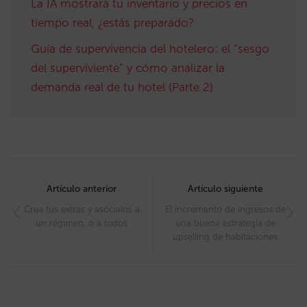
La IA mostrará tu inventario y precios en
tiempo real, ¿estás preparado?
Guía de supervivencia del hotelero: el “sesgo
del superviviente” y cómo analizar la
demanda real de tu hotel (Parte 2)
Post
navigation
Artículo anterior
Artículo siguiente
Crea tus extras y asócialos a
El incremento de ingresos de
un régimen, o a todos
una buena estrategia de
upselling de habitaciones