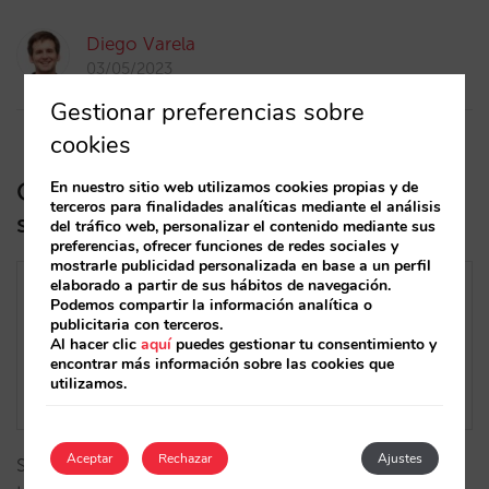
Diego Varela
03/05/2023
Gestionar preferencias sobre
cookies
Cómo destacar tu hotel eco-
En nuestro sitio web utilizamos cookies propias y de
terceros para finalidades analíticas mediante el análisis
sostenible en Google y Booking.com
del tráfico web, personalizar el contenido mediante sus
preferencias, ofrecer funciones de redes sociales y
mostrarle publicidad personalizada en base a un perfil
elaborado a partir de sus hábitos de navegación.
Podemos compartir la información analítica o
publicitaria con terceros.
Al hacer clic
aquí
puedes gestionar tu consentimiento y
encontrar más información sobre las cookies que
utilizamos.
Aceptar
Rechazar
Ajustes
Si tu hotel está comprometido con la sostenibilidad