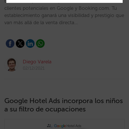
tienes una oportunidad para mostrárselo a tus
clientes potenciales en Google y Booking.com. Tu
establecimiento ganará una visibilidad y prestigio que
van más allá de la venta directa…
Diego Varela
02/12/2021
Google Hotel Ads incorpora los niños
a su filtro de ocupaciones