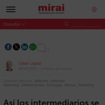
Etiquetas
3
César López
20/06/2012
1 minuto de lectura
Etiquetas del post:
Adwords
Adwords
Marketing
Diferenciación
Estrategia
Marcas
Marketing
Así los intermediarios se