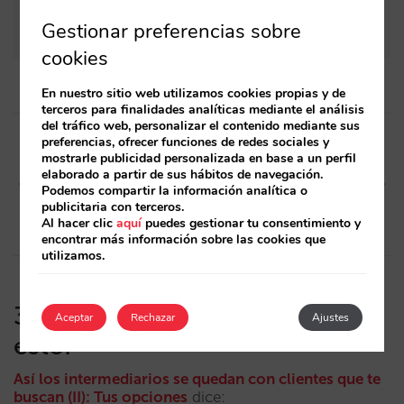
tiempo real, ¿estás preparado?
Gestionar preferencias sobre
cookies
En nuestro sitio web utilizamos cookies propias y de
terceros para finalidades analíticas mediante el análisis
Post
del tráfico web, personalizar el contenido mediante sus
preferencias, ofrecer funciones de redes sociales y
navigation
Artículo anterior
Artículo siguiente
mostrarle publicidad personalizada en base a un perfil
elaborado a partir de sus hábitos de navegación.
Así los intermediarios se
IVA al 10%: Nuestro sistema,
Podemos compartir la información analítica o
quedan con clientes que te
adaptado
publicitaria con terceros.
buscan (II): Tus opciones
Al hacer clic
aquí
puedes gestionar tu consentimiento y
encontrar más información sobre las cookies que
utilizamos.
3 personas han comentado
Aceptar
Rechazar
Ajustes
esto:
Así los intermediarios se quedan con clientes que te
buscan (II): Tus opciones
dice: