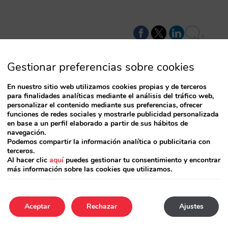
4
Gestionar preferencias sobre cookies
En nuestro sitio web utilizamos cookies propias y de terceros
e de anuncios por mi marca
para finalidades analíticas mediante el análisis del tráfico web,
personalizar el contenido mediante sus preferencias, ofrecer
funciones de redes sociales y mostrarle publicidad personalizada
muy sencillo… (si previamente tienes registrado el
en base a un perfil elaborado a partir de sus hábitos de
vices.google.com/inquiry/aw_tmcomplaint?hl=es
navegación.
ormulario en nombre de la persona dueña de la
Podemos compartir la información analítica o publicitaria con
terceros.
ró la marca. Asegúrate de que el nombre de…
Al hacer clic
aquí
puedes gestionar tu consentimiento y encontrar
más información sobre las cookies que utilizamos.
2
Aceptar
Rechazar
Ajustes