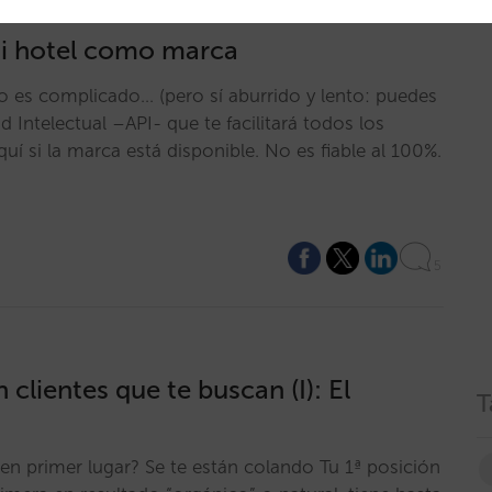
mi hotel como marca
o es complicado… (pero sí aburrido y lento: puedes
 Intelectual –API- que te facilitará todos los
uí si la marca está disponible. No es fiable al 100%.
5
 clientes que te buscan (I): El
T
en primer lugar? Se te están colando Tu 1ª posición