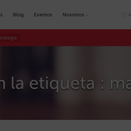
as
Blog
Eventos
Nosotros
A
trategia
n la etiqueta : m