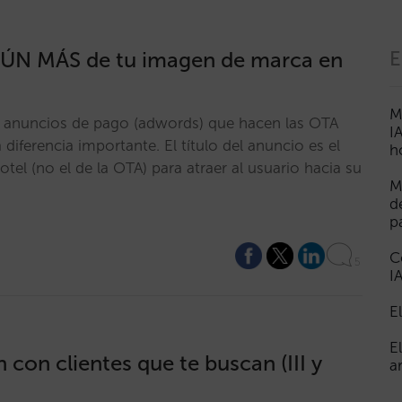
ÚN MÁS de tu imagen de marca en
E
M
los anuncios de pago (adwords) que hacen las OTA
I
iferencia importante. El título del anuncio es el
h
el (no el de la OTA) para atraer al usuario hacia su
M
d
p
C
5
I
E
E
 con clientes que te buscan (III y
a