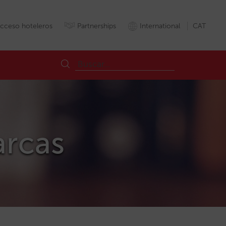
cceso hoteleros
Partnerships
International
CAT
arcas