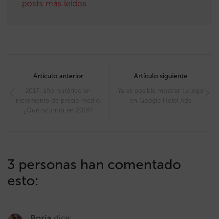
posts más leídos
Post
navigation
Artículo anterior
Artículo siguiente
2017: año histórico en
Ya es posible mostrar tu logo
incremento de precio medio.
en Google Hotel Ads
¿Qué ocurrirá en 2018?
3 personas han comentado
esto:
Borja
dice: