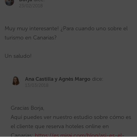
23/02/2018
Muy muy interesante! ¿Para cuando uno sobre el
turismo en Canarias?
Un saludo!
Ana Castilla y Agnès Margo
dice:
13/03/2018
Gracias Borja,
Aquí puedes ver nuestro estudio sobre cómo es
el cliente que reserva hoteles online en
Canarias:
https://es.mirai.com/blog/asi-es-el-