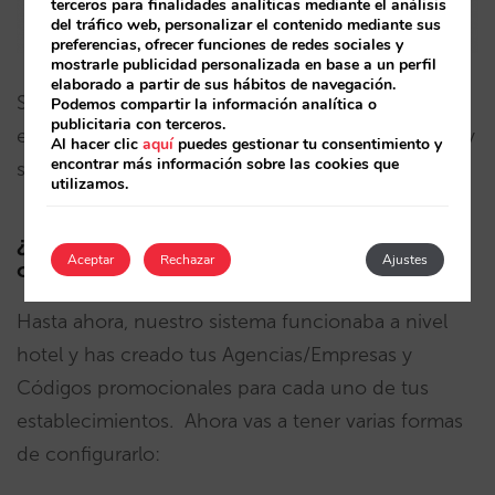
terceros para finalidades analíticas mediante el análisis
del tráfico web, personalizar el contenido mediante sus
preferencias, ofrecer funciones de redes sociales y
mostrarle publicidad personalizada en base a un perfil
elaborado a partir de sus hábitos de navegación.
Si has cometido algún error al completar el Excel,
Podemos compartir la información analítica o
publicitaria con terceros.
el sistema te avisará para que lo puedas solventar y
Al hacer clic
aquí
puedes gestionar tu consentimiento y
encontrar más información sobre las cookies que
seguir con tu proceso de subida.
utilizamos.
¿Y qué ocurre con todo lo que ya tengo
Aceptar
Rechazar
Ajustes
creado en el sistema a nivel hotel?
Hasta ahora, nuestro sistema funcionaba a nivel
hotel y has creado tus Agencias/Empresas y
Códigos promocionales para cada uno de tus
establecimientos. Ahora vas a tener varias formas
de configurarlo: