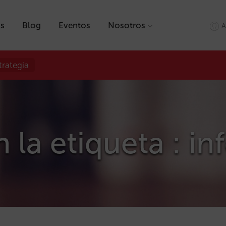
as
Blog
Eventos
Nosotros
A
trategia
n la etiqueta : i