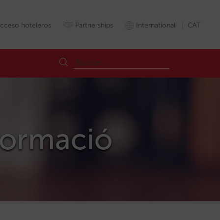
cceso hoteleros
Partnerships
International
CAT
nformació