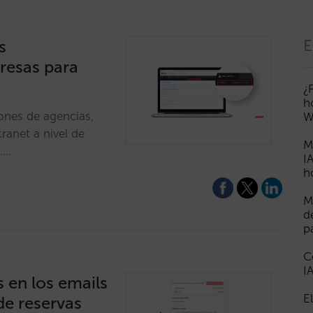
s
E
resas para
¿
h
iones de agencias,
W
ranet a nivel de
M
l.…
I
h
M
d
p
C
I
 en los emails
E
de reservas