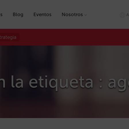
as
Blog
Eventos
Nosotros
A
trategia
n la etiqueta : a