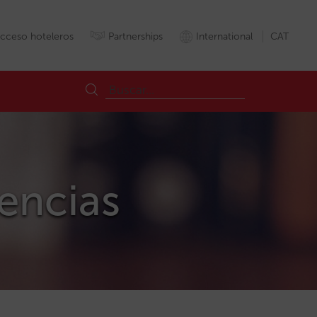
cceso hoteleros
Partnerships
International
CAT
gencias