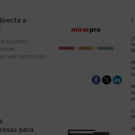
directa a
E
s
¿
ha tu propia
h
presas,
W
do una distribución
M
I
h
M
d
p
C
I
s
resas para
E