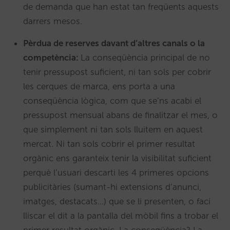
de demanda que han estat tan freqüents aquests
darrers mesos.
Pèrdua de reserves davant d’altres canals o la
competència:
La conseqüència principal de no
tenir pressupost suficient, ni tan sols per cobrir
les cerques de marca, ens porta a una
conseqüència lògica, com que se’ns acabi el
pressupost mensual abans de finalitzar el mes, o
que simplement ni tan sols lluitem en aquest
mercat. Ni tan sols cobrir el primer resultat
orgànic ens garanteix tenir la visibilitat suficient
perquè l’usuari descarti les 4 primeres opcions
publicitàries (sumant-hi extensions d’anunci,
imatges, destacats…) que se li presenten, o faci
lliscar el dit a la pantalla del mòbil fins a trobar el
primer resultat orgànic. La conseqüència? La