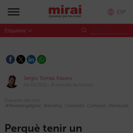
ESP
Etiquetes
Sergio Tomas Rasero
24/03/2022
8 minutes de lectura
Etiquetes del post:
#marketingdigital
Branding
Comisión
Comissió
Destacado
Perquè tenir un