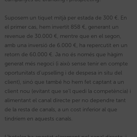
Suposem un tiquet mitjà per estada de 300 €. En
el primer cas, hem invertit 858 €, generant un
revenue de 30.000 €, mentre que en el segon,
amb una inversió de 6.000 €, ha repercutit en un
retorn de 60.000 €. Ja no és només que hàgim
generat més negoci (i això sense tenir en compte
oportunitats d’upselling i de despesa in situ del
client), sinó que també ho hem fet captant a un
client nou (evitant que se’l quedi la competència) i
alimentant el canal directe per no dependre tant
de la resta de canals, a un cost inferior al que
tindríem en aquests canals.
L’hoteler ha apostat clarament pel canal directe, i