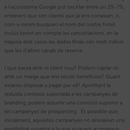
a l’ecosistema Google pot oscil·lar entre un 2%-7%,
entenent que són clients que ja ens coneixen, o,
com a mínim busquen el nom del nostre hotel.
Inclús tenint en compte les cancel·lacions, en la
majoria dels casos les dades finals són molt millors
que les d’altres canals de reserva.
I què passa amb el client nou? Podem captar-lo
amb un marge que ens resulti beneficiós? Quant
estaries disposat a pagar per ell? Aprofitant la
reduïda comissió suportada a les campanyes de
branding, podem assumir una comissió superior a
les campanyes de prospecting. És possible que,
inicialment, aquestes campanyes no assoleixin una
rendibilitat superior a la que puguem aconseguir