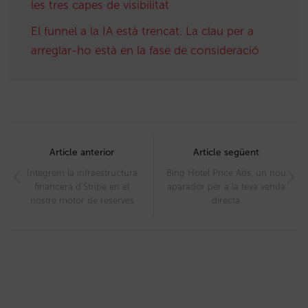
les tres capes de visibilitat
El funnel a la IA està trencat. La clau per a
arreglar-ho està en la fase de consideració
Post
navigation
Article anterior
Article següent
Integrem la infraestructura
Bing Hotel Price Ads, un nou
financera d’Stripe en el
aparador per a la teva venda
nostre motor de reserves
directa