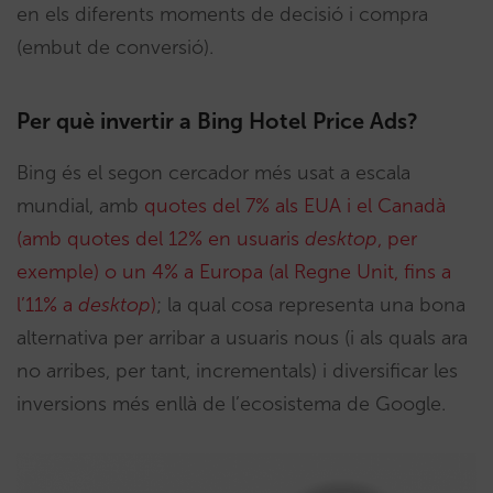
en els diferents moments de decisió i compra
(embut de conversió).
Per què invertir a Bing Hotel Price Ads?
Bing és el segon cercador més usat a escala
mundial, amb
quotes del 7% als EUA i el Canadà
(amb quotes del 12% en usuaris
desktop
, per
exemple) o un 4% a Europa (al Regne Unit, fins a
l’11% a
desktop
)
; la qual cosa representa una bona
alternativa per arribar a usuaris nous (i als quals ara
no arribes, per tant, incrementals) i diversificar les
inversions més enllà de l’ecosistema de Google.