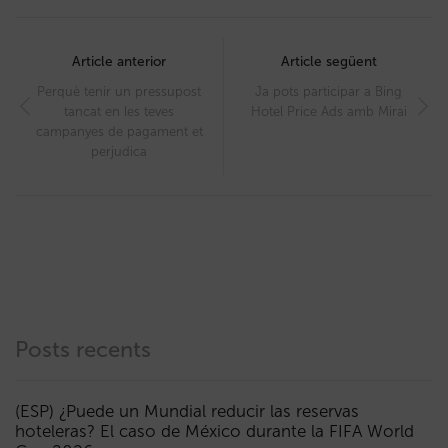
Post
navigation
Article anterior
Article següent
Perquè tenir un pressupost
Ja pots participar a Bing
tancat en les teves
Hotel Price Ads amb Mirai
campanyes de pagament et
perjudica
Posts recents
(ESP) ¿Puede un Mundial reducir las reservas
hoteleras? El caso de México durante la FIFA World