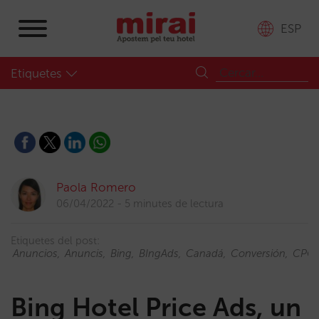
ESP
Etiquetes
Paola Romero
06/04/2022
5 minutes de lectura
Etiquetes del post:
Anuncios
Anuncis
Bing
BIngAds
Canadá
Conversión
CPC
Bing Hotel Price Ads, un