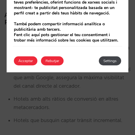
teves preferències, oferint funcions de xarxes socials i
mostrant- te publicitat personalitzada basada en un
perfil creat a partir dels teus hàbits de navegació.
A quins hotels els convé activar Bing Hotel
Price Ads?
També podem compartir informació analítica o
publicitària amb tercers.
Fent clic aquí pots gestionar el teu consentiment i
Hotels que tenen mercats emissors, com ara els
trobar més informació sobre les cookies que utilitzem.
EUA, el Canadà i el Regne Unit, seguits de la resta
de països d’Europa.
Acceptar
Rebutjar
Settings
Hotels que ja tinguin Bing Ads actius, ja que, igual
que amb Google, assegura la màxima visibilitat
del canal directe al cercador.
Hotels amb alts ràtios de conversió en altres
metacercadors.
Hotels que busquin captar trànsit incremental.