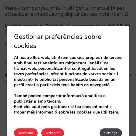
Menys campanyes, més intel·ligents: manual IA per
actualitzar el màrqueting digital del teu hotel (part 1)
Madrid davant la Fórmula 1: aprenentatges del GP de
Catalunya i del GP de Ciutat de Mèxic per als hotels
Gestionar preferències sobre
cookies
Com apareix un hotel en els assistents d’IA: les tres
capes de visibilitat
Al nostre lloc web, utilitzem cookies pròpies i de tercers
La fi de l’era “Book on Metasearch”
amb finalitats analítiques mitjançant l'anàlisi del
trànsit web, personalitzant el contingut basat en les
teves preferències, oferint funcions de xarxes socials i
El funnel a la IA està trencat. La clau per a arreglar-ho
mostrant- te publicitat personalitzada basada en un
està en la fase de consideració
perfil creat a partir dels teus hàbits de navegació.
També podem compartir informació analítica o
publicitària amb tercers.
Fent clic aquí pots gestionar el teu consentiment i
trobar més informació sobre les cookies que utilitzem.
Acceptar
Rebutjar
Settings