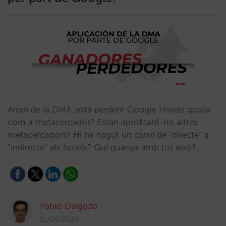
Arran de la DMA, està perdent Google Hotels quota
com a metacercador? Estan aprofitant-ho altres
metacercadors? Hi ha hagut un canvi de “directe” a
“indirecte” als hotels? Qui guanya amb tot això?…
Pablo Delgado
11/06/2024