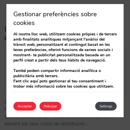
Gestionar preferències sobre
cookies
Impacte de la DMA als hotels: pèrdua
Al nostre lloc web, utilitzem cookies pròpies i de tercers
d’un 0,8% de reserves directes
amb finalitats analítiques mitjançant l'anàlisi del
trànsit web, personalitzant el contingut basat en les
teves preferències, oferint funcions de xarxes socials i
mostrant- te publicitat personalitzada basada en un
perfil creat a partir dels teus hàbits de navegació.
També podem compartir informació analítica o
publicitària amb tercers.
Fent clic aquí pots gestionar el teu consentiment i
trobar més informació sobre les cookies que utilitzem.
La DMA redueix en un 0,8% les reserves directes dels
Acceptar
Rebutjar
Settings
hotels a la UE, amb Hotel Ads disminuint la seva
quota relativa en un -33%, beneficiant a les OTA i
elevant els teus costs de distribució.…