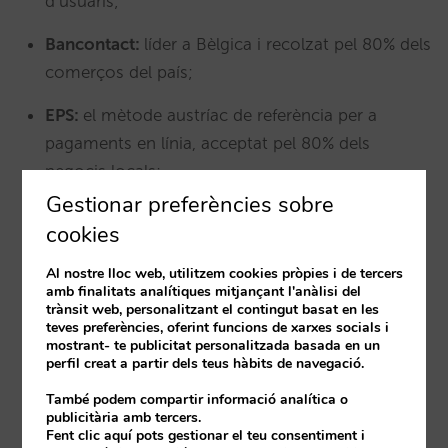
d’usuaris;
Bancontact:
líder a Bèlgica i recolzat pel 80% dels
comerços del país;
EPS:
el mètode austríac de referència per a
pagaments en línia, acceptat pel 80% dels
negocis locals;
Gestionar preferències sobre
FPX
: mètode de pagament de Malàisia que
cookies
permet als clients efectuar transaccions en línia
mitjançant les credencials bancàries;
Al nostre lloc web, utilitzem cookies pròpies i de tercers
amb finalitats analítiques mitjançant l'anàlisi del
trànsit web, personalitzant el contingut basat en les
Giropay:
és un mètode de pagament alemany
teves preferències, oferint funcions de xarxes socials i
adequat per aquells models de negoci que
mostrant- te publicitat personalitzada basada en un
perfil creat a partir dels teus hàbits de navegació.
requereixen una garantia dels fons resultants
d’una transacció;
També podem compartir informació analítica o
publicitària amb tercers.
Fent clic aquí pots gestionar el teu consentiment i
Multibanco:
xarxa que integra els caixers