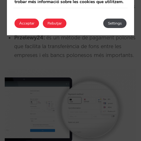
trobar més informació sobre les cookies que utilitzem.
automàtics dels bancs a Portugal, que permet als
clients pagar a través del seu caixer automàtic o
Acceptar
Rebutjar
Settings
de la banca en línia;
Przelewy24:
és un mètode de pagament polonès
que facilita la transferència de fons entre les
empreses i els bancs polonesos més importants.