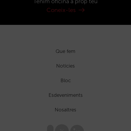
Tenim oficina a prop teu
Coneix-les
Que fem
Notícies
Bloc
Esdeveniments
Nosaltres