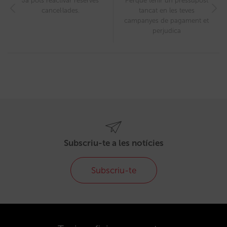
Ja pots reactivar reserves
Perquè tenir un pressupost
cancel·lades.
tancat en les teves
campanyes de pagament et
perjudica
Subscriu-te a les notícies
Subscriu-te