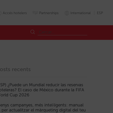
Accés hotelers
Partnerships
International
ESP
osts recents
ESP) ¿Puede un Mundial reducir las reservas
oteleras? El caso de México durante la FIFA
orld Cup 2026
enys campanyes, més intel·ligents: manual
A per actualitzar el màrqueting digital del teu