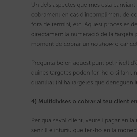
Un dels aspectes que més està canviant és
cobrament en cas d’incompliment de con
fora de termini, etc. Aquest procés es d
directament la numeració de la targeta 
moment de cobrar un
no show
o cancel·
Pregunta bé en aquest punt pel nivell d’
quines targetes poden fer-ho o si fan un
quantitat (hi ha targetes que deneguen i
4) Multidivises o cobrar al teu client 
Per qualsevol client, veure i pagar en l
senzill e intuïtiu que fer-ho en la moned