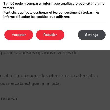
També podem compartir informació analítica o publicitària amb
onalitat dels teus clients. De la mateixa
tercers.
Fent clic aquí pots gestionar el teu consentiment i trobar més
pagaments amb bitcoins i altres
informació sobre les cookies que utilitzem.
Acceptar
Rebutjar
Settings
és enllà de la targeta de crèdit millorarà el
gmentarà la teva conversió i et permetrà
rporant aquestes opcions diverses de
rnatiu i criptomonedes ofereix cada alternativa
s mercats estiguin a la llista.
 reserva