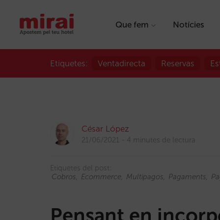
Que fem
Notícies
Etiquetes:
Ventadirecta
Reservas
Es
César López
21/06/2021
4 minutes de lectura
Etiquetes del post:
Cobros
Ecommerce
Multipagos
Pagaments
Pa
Pensant en incorpo