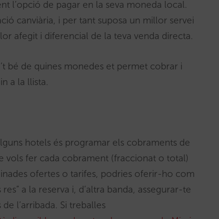
ent l’opció de pagar en la seva moneda local.
ació canviària, i per tant suposa un millor servei
r afegit i diferencial de la teva venda directa.
a’t bé de quines monedes et permet cobrar i
 a la llista.
 alguns hotels és programar els cobraments de
 vols fer cada cobrament (fraccionat o total)
inades ofertes o tarifes, podries oferir-ho com
s” a la reserva i, d’altra banda, assegurar-te
e l’arribada. Si treballes