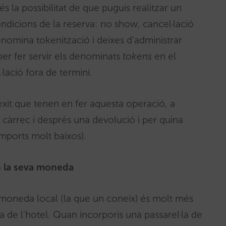
 la possibilitat de que puguis realitzar un
dicions de la reserva: no show, cancel·lació
enomina tokenització i deixes d’administrar
per fer servir els denominats
tokens
en el
lació fora de termini.
èxit que tenen en fer aquesta operació, a
 càrrec i després una devolució i per quina
mports molt baixos).
en la seva moneda
a moneda local (la que un coneix) és molt més
a de l’hotel. Quan incorporis una passarel·la de