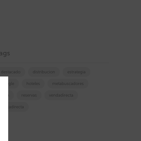
ags
destacado
distribucion
estrategia
google
hoteles
metabuscadores
OTA
reservas
vendadirecta
ventadirecta