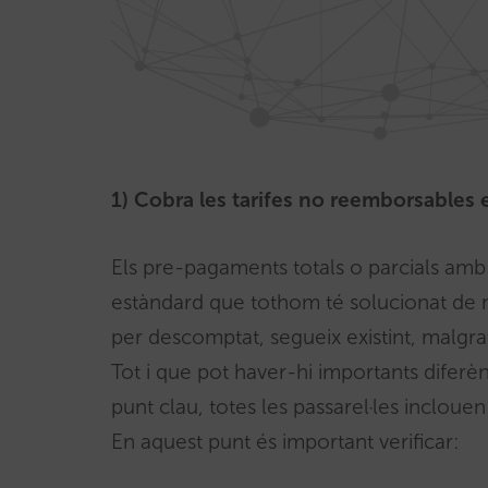
1) Cobra les tarifes no reemborsables 
Els pre-pagaments totals o parcials amb
estàndard que tothom té solucionat de m
per descomptat, segueix existint, malgr
Tot i que pot haver-hi importants diferè
punt clau, totes les passarel·les incloue
En aquest punt és important verificar: