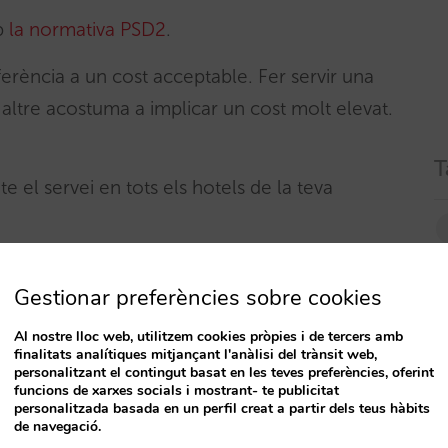
b
la normativa PSD2
.
erència a un cost acceptable. Fer servir una
 altre acostuma a implicar un cost molt elevat.
T
e el servei en tots els hotels de la teva
ives i criptomonedes
Gestionar preferències sobre cookies
Al nostre lloc web, utilitzem cookies pròpies i de tercers amb
Pay, Amazon Pay… cada cop estan més esteses
finalitats analítiques mitjançant l'anàlisi del trànsit web,
personalitzant el contingut basat en les teves preferències, oferint
 tradicionals targetes de crèdit. Són el
funcions de xarxes socials i mostrant- te publicitat
des del mòbil, també cada cop més nombroses.
personalitzada basada en un perfil creat a partir dels teus hàbits
de navegació.
s molt populars que podrien ser molt