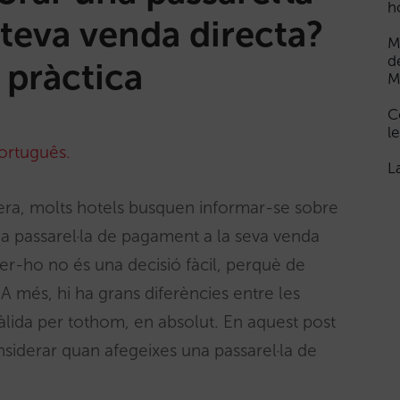
h
teva venda directa?
M
d
 pràctica
M
C
le
ortuguês.
L
era, molts hotels busquen informar-se sobre
a passarel·la de pagament a la seva venda
fer-ho no és una decisió fàcil, perquè de
A més, hi ha grans diferències entre les
vàlida per tothom, en absolut. En aquest post
siderar quan afegeixes una passarel·la de