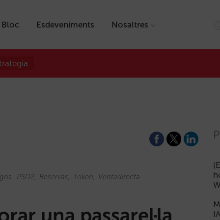
Bloc
Esdeveniments
Nosaltres
trategia
P
(
h
gos
PSD2
Reservas
Token
Ventadirecta
W
M
rar una passarel·la
I