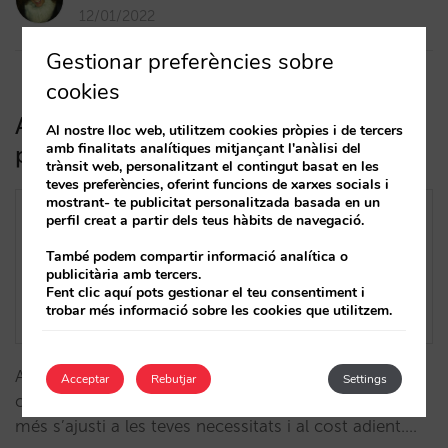
12/01/2022
Gestionar preferències sobre
cookies
Aquestes són les plataformes de
Al nostre lloc web, utilitzem cookies pròpies i de tercers
amb finalitats analítiques mitjançant l'anàlisi del
pagament que Mirai ha integrat
trànsit web, personalitzant el contingut basat en les
teves preferències, oferint funcions de xarxes socials i
mostrant- te publicitat personalitzada basada en un
perfil creat a partir dels teus hàbits de navegació.
També podem compartir informació analítica o
publicitària amb tercers.
Fent clic aquí pots gestionar el teu consentiment i
trobar més informació sobre les cookies que utilitzem.
Aquesta varietat d’opcions suposa una major
Acceptar
Rebutjar
Settings
competència i et permetrà comparar i escollir la que
més s’ajusti a les teves necessitats i al cost adient.…