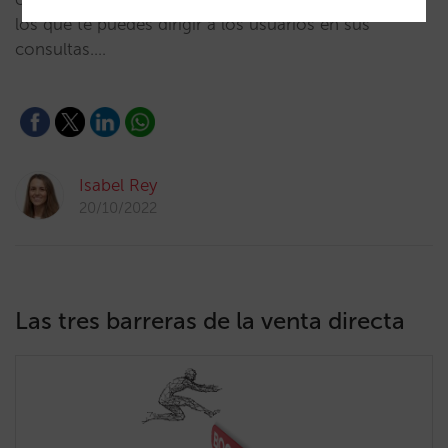
los que te puedes dirigir a los usuarios en sus
consultas.…
Isabel Rey
20/10/2022
Las tres barreras de la venta directa