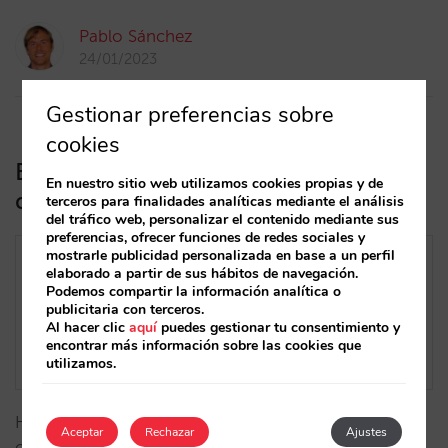
Pablo Sánchez
24/01/2023
Gestionar preferencias sobre
cookies
El motor de reservas de Mirai, ahora
En nuestro sitio web utilizamos cookies propias y de
disponible en 5 nuevos idiomas
terceros para finalidades analíticas mediante el análisis
del tráfico web, personalizar el contenido mediante sus
preferencias, ofrecer funciones de redes sociales y
mostrarle publicidad personalizada en base a un perfil
elaborado a partir de sus hábitos de navegación.
Podemos compartir la información analítica o
publicitaria con terceros.
Al hacer clic
aquí
puedes gestionar tu consentimiento y
encontrar más información sobre las cookies que
utilizamos.
Hemos incorporado el griego, húngaro, euskera,
Aceptar
Rechazar
Ajustes
checo y árabe. Con estos, ya son 22 los idiomas en