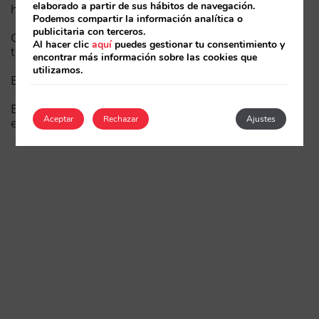
elaborado a partir de sus hábitos de navegación.
hoteles
Podemos compartir la información analítica o
publicitaria con terceros.
Cómo aparece un hotel en los asistentes de IA: las
Al hacer clic
aquí
puedes gestionar tu consentimiento y
tres capas de visibilidad
encontrar más información sobre las cookies que
utilizamos.
El fin de la era “Book on Metasearch”
El funnel en la IA está roto. La clave para arreglarlo
Aceptar
Rechazar
Ajustes
está en la fase de consideración