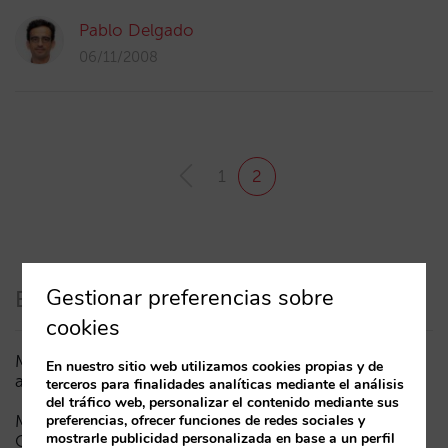
Pablo Delgado
06/11/2008
1
2
Gestionar preferencias sobre
Entradas recientes
cookies
Menos campañas, más inteligentes: manual IA para
En nuestro sitio web utilizamos cookies propias y de
actualizar el marketing digital de tu hotel (parte 1)
terceros para finalidades analíticas mediante el análisis
del tráfico web, personalizar el contenido mediante sus
Madrid ante la Fórmula 1: aprendizajes del GP de
preferencias, ofrecer funciones de redes sociales y
mostrarle publicidad personalizada en base a un perfil
Catalunya y del GP de Ciudad de México para los