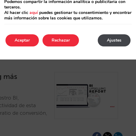
Podemos compartir la información analítica o publicitaria con
do en descuentos,
terceros.
A con su misma
Al hacer clic
aquí
puedes gestionar tu consentimiento y encontrar
más información sobre las cookies que utilizamos.
Aceptar
Rechazar
Ajustes
ng más
stro BI,
tividad de esta
ratio de conversión,