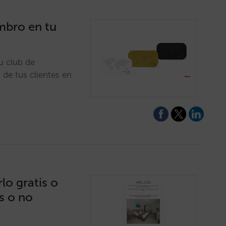
mbro en tu
u club de
s de tus clientes en
lo gratis o
s o no