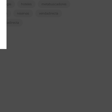
google
hoteles
metabuscadores
OTA
reservas
vendadirecta
ventadirecta