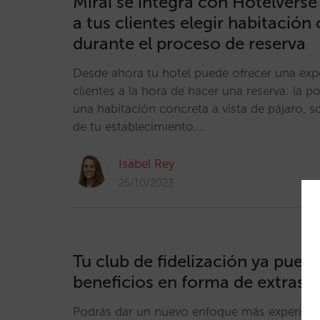
Mirai se integra con Hotelverse
a tus clientes elegir habitación
durante el proceso de reserva
Desde ahora tu hotel puede ofrecer una expe
clientes a la hora de hacer una reserva: la po
una habitación concreta a vista de pájaro, 
de tu establecimiento.…
Isabel Rey
25/10/2023
Tu club de fidelización ya pued
beneficios en forma de extras
Podrás dar un nuevo enfoque más experienci