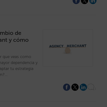
ambio de
ant y cómo
ir que veas como
mayor dependencia y
tar tu estrategia
om?…
1