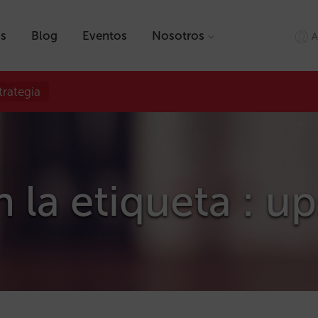
as
Blog
Eventos
Nosotros
A
trategia
 la etiqueta : up