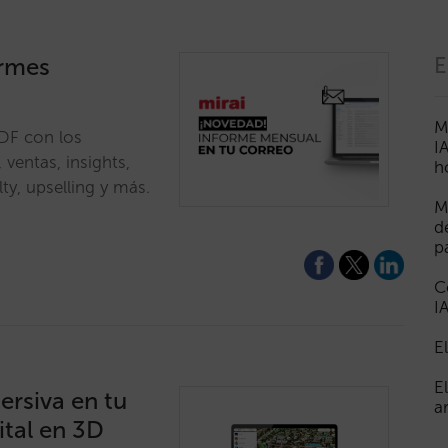
ormes
E
M
DF con los
I
 ventas, insights,
h
ty, upselling y más.
M
d
p
C
I
E
E
ersiva en tu
a
ital en 3D