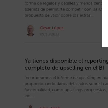
forma de regalos y detalles y menos centra
además de permitirte competir con las OT
propuesta de valor sobre los extras…
César López
09/10/2023
Ya tienes disponible el reporti
completo de upselling en el BI
Incorporamos el informe de upselling en nue
proporcionando datos detallados sobre la ac
funcionalidad, como upsellings propuestos, 
etc.…