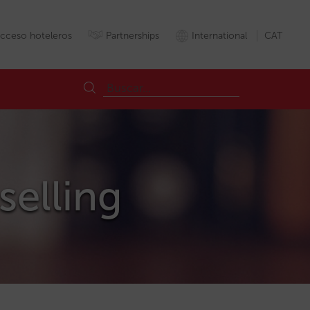
cceso hoteleros
Partnerships
International
CAT
selling