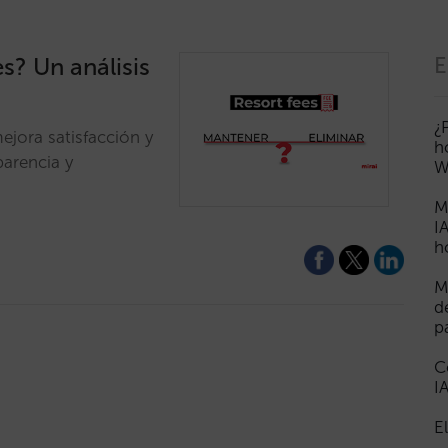
es? Un análisis
E
¿
mejora satisfacción y
h
parencia y
W
M
I
h
M
d
p
C
I
E