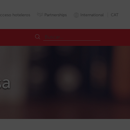
cceso hoteleros
Partnerships
International
CAT
sa