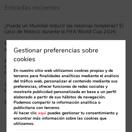
Entradas recientes
¿Puede un Mundial reducir las reservas hoteleras? El
caso de México durante la FIFA World Cup 2026
Menos campañas, más inteligentes: manual IA para
Gestionar preferencias sobre
actualizar el marketing digital de tu hotel (parte 1)
cookies
Madrid ante la Fórmula 1: aprendizajes del GP de
Catalunya y del GP de Ciudad de México para los
En nuestro sitio web utilizamos cookies propias y de
hoteles
terceros para finalidades analíticas mediante el análisis
del tráfico web, personalizar el contenido mediante sus
Cómo aparece un hotel en los asistentes de IA: las
preferencias, ofrecer funciones de redes sociales y
tres capas de visibilidad
mostrarle publicidad personalizada en base a un perfil
elaborado a partir de sus hábitos de navegación.
El fin de la era “Book on Metasearch”
Podemos compartir la información analítica o
publicitaria con terceros.
Al hacer clic
aquí
puedes gestionar tu consentimiento y
encontrar más información sobre las cookies que
utilizamos.