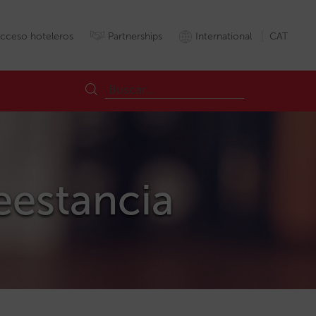
cceso hoteleros
Partnerships
International
CAT
reestancia