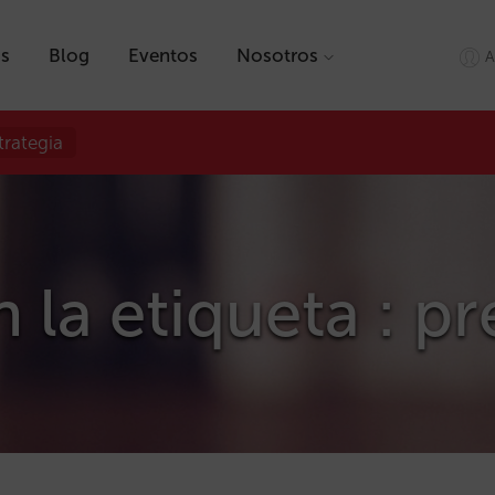
as
Blog
Eventos
Nosotros
A
trategia
n la etiqueta : p