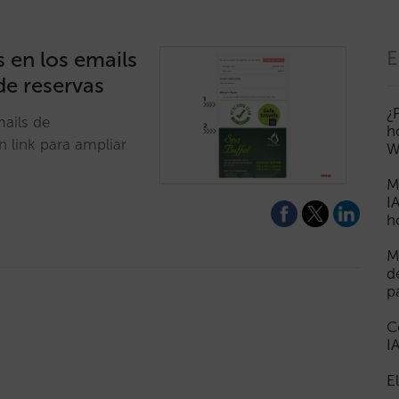
 en los emails
E
de reservas
¿
ails de
h
n link para ampliar
W
M
I
h
M
d
p
C
I
E