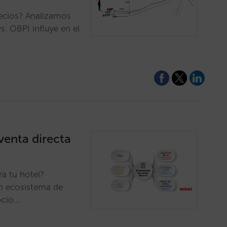
recios? Analizamos
. OBP) influye en el
venta directa
ra tu hotel?
un ecosistema de
ocio.…