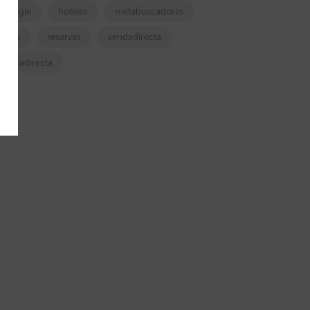
google
hoteles
metabuscadores
OTA
reservas
vendadirecta
ventadirecta