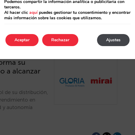
Podemos compartir la información analítica o publicitaria con
terceros.
Al hacer clic
aquí
puedes gestionar tu consentimiento y encontrar
más información sobre las cookies que utilizamos.
Aceptar
Rechazar
Ajustes
forma su
do a alcanzar
l de su distribución,
 rendimiento en
d y autonomía