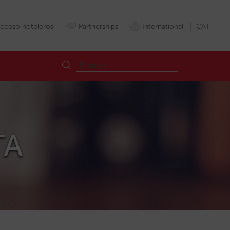
cceso hoteleros
Partnerships
International
CAT
TA