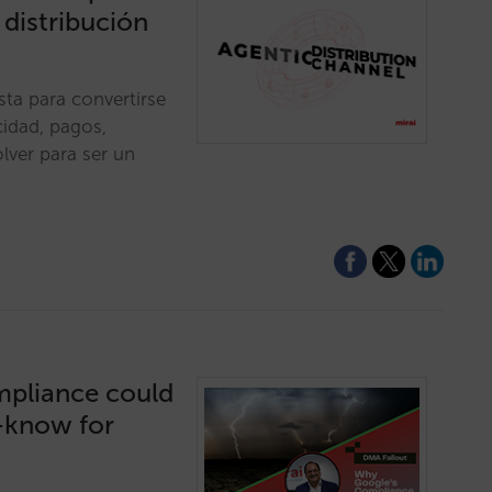
 distribución
sta para convertirse
cidad, pagos,
lver para ser un
mpliance could
t-know for