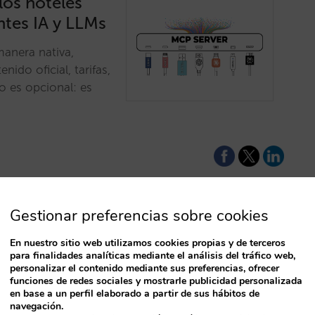
los hoteles
ntes IA y LLMs
manera nativa,
ido oficial, tarifas,
no es opcional: es
Gestionar preferencias sobre cookies
e harán decir
En nuestro sitio web utilizamos cookies propias y de terceros
para finalidades analíticas mediante el análisis del tráfico web,
T
personalizar el contenido mediante sus preferencias, ofrecer
funciones de redes sociales y mostrarle publicidad personalizada
y condiciones, y
en base a un perfil elaborado a partir de sus hábitos de
navegación.
a de valor fluya