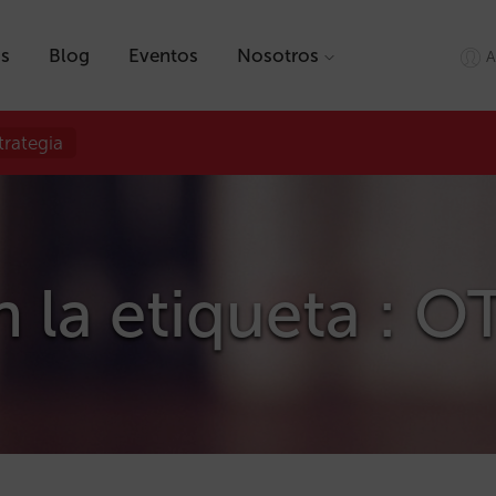
as
Blog
Eventos
Nosotros
A
trategia
n la etiqueta : O