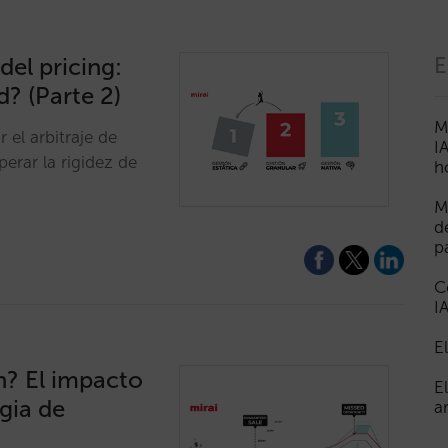
del pricing:
E
d? (Parte 2)
M
 el arbitraje de
I
rar la rigidez de
h
M
d
p
C
I
E
n? El impacto
E
egia de
a