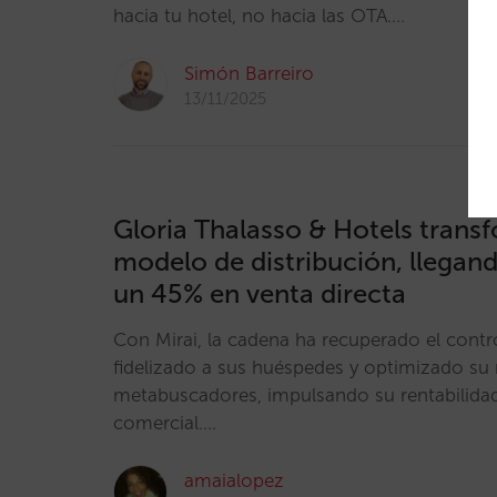
hacia tu hotel, no hacia las OTA.…
Simón Barreiro
13/11/2025
Gloria Thalasso & Hotels trans
modelo de distribución, llegan
un 45% en venta directa
Con Mirai, la cadena ha recuperado el contro
fidelizado a sus huéspedes y optimizado su
metabuscadores, impulsando su rentabilida
comercial.…
amaialopez