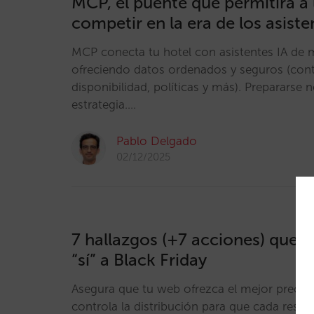
MCP, el puente que permitirá a 
competir en la era de los asiste
MCP conecta tu hotel con asistentes IA de 
ofreciendo datos ordenados y seguros (conten
disponibilidad, políticas y más). Prepararse 
estrategia.…
Pablo Delgado
02/12/2025
7 hallazgos (+7 acciones) que t
“sí” a Black Friday
Asegura que tu web ofrezca el mejor precio 
controla la distribución para que cada reserv