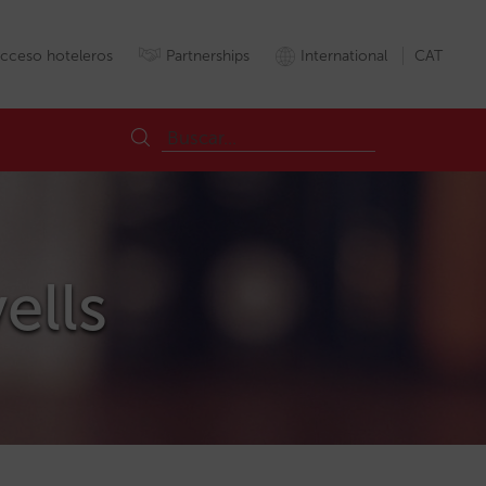
cceso hoteleros
Partnerships
International
CAT
ells