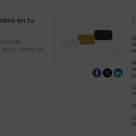
mbro en tu
E
M
u club de
I
s de tus clientes en
h
M
d
p
C
I
E
E
a