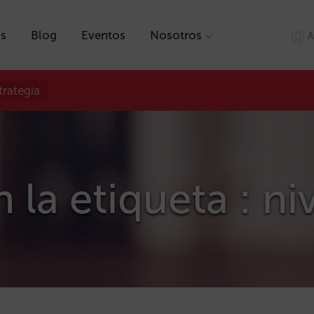
as
Blog
Eventos
Nosotros
A
trategia
 la etiqueta : niv