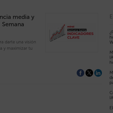
ancia media y
E
na Semana
¿
h
ra darte una visión
W
ia y maximizar tu
M
I
h
M
d
p
C
I
E