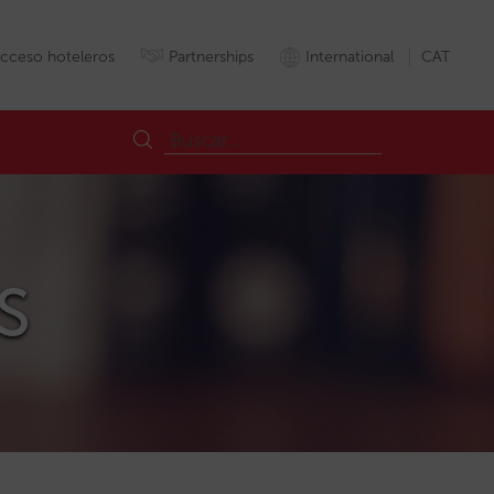
cceso hoteleros
Partnerships
International
CAT
oS