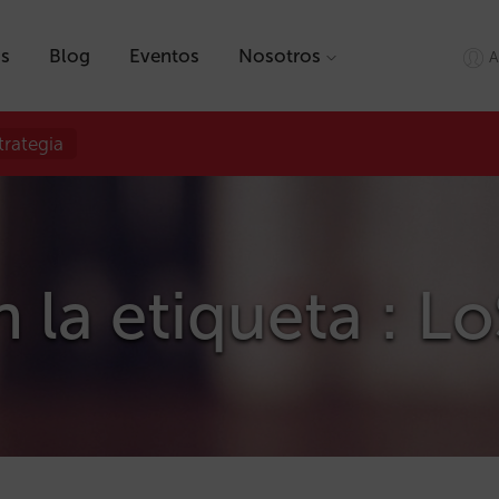
as
Blog
Eventos
Nosotros
A
trategia
 la etiqueta : L