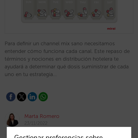
Para definir un channel mix sano necesitamos
entender cómo funciona cada canal. Este repaso de
términos y nociones en distribución hotelera te
ayudará a determinar qué dosis suministrar de cada
uno en tu estrategia…
Marta Romero
23/11/2022
Gestionar preferencias sobre