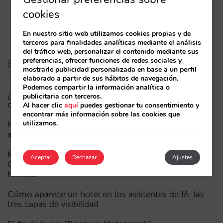
cookies
En nuestro sitio web utilizamos cookies propias y de
terceros para finalidades analíticas mediante el análisis
del tráfico web, personalizar el contenido mediante sus
preferencias, ofrecer funciones de redes sociales y
Entradas recientes
mostrarle publicidad personalizada en base a un perfil
elaborado a partir de sus hábitos de navegación.
Podemos compartir la información analítica o
¿Puede un Mundial reducir las reservas hoteleras? El
publicitaria con terceros.
caso de México durante la FIFA World Cup 2026
Al hacer clic
aquí
puedes gestionar tu consentimiento y
encontrar más información sobre las cookies que
utilizamos.
Menos campañas, más inteligentes: manual IA para
actualizar el marketing digital de tu hotel (parte 1)
Madrid ante la Fórmula 1: aprendizajes del GP de
Aceptar
Rechazar
Ajustes
Catalunya y del GP de Ciudad de México para los
hoteles
Cómo aparece un hotel en los asistentes de IA: las
tres capas de visibilidad