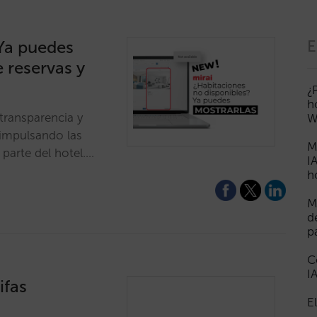
 Ya puedes
E
 reservas y
¿
h
transparencia y
W
 impulsando las
M
 parte del hotel.…
I
h
M
d
p
C
I
ifas
E