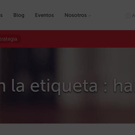
as
Blog
Eventos
Nosotros
A
trategia
n la etiqueta : h