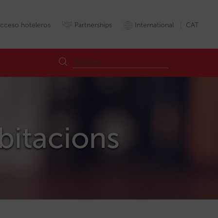
cceso hoteleros
Partnerships
International
CAT
abitacions