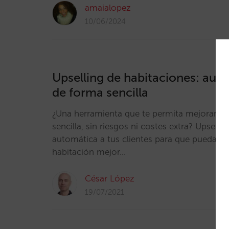
amaialopez
10/06/2024
Upselling de habitaciones: aum
de forma sencilla
¿Una herramienta que te permita mejorar tu
sencilla, sin riesgos ni costes extra? Upsellin
automática a tus clientes para que puedan 
habitación mejor…
César López
19/07/2021