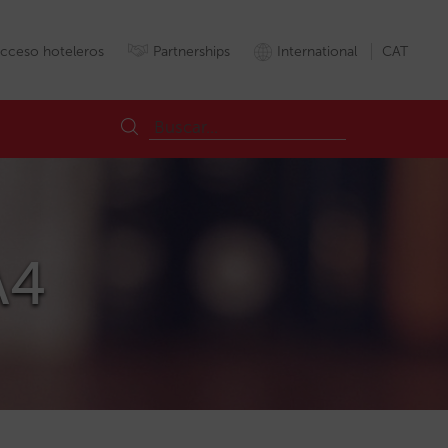
cceso hoteleros
Partnerships
International
CAT
A4