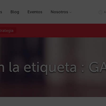
as
Blog
Eventos
Nosotros
A
trategia
n la etiqueta : G