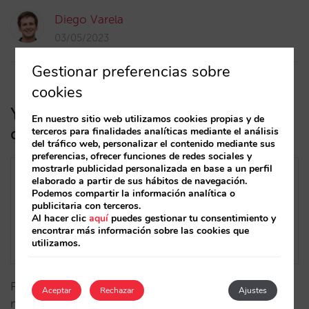
Diego Varela
03/05/2023
Gestionar preferencias sobre
cookies
Ya está aquí el calendario de precios
En nuestro sitio web utilizamos cookies propias y de
de Mirai
terceros para finalidades analíticas mediante el análisis
del tráfico web, personalizar el contenido mediante sus
preferencias, ofrecer funciones de redes sociales y
mostrarle publicidad personalizada en base a un perfil
elaborado a partir de sus hábitos de navegación.
Podemos compartir la información analítica o
publicitaria con terceros.
Al hacer clic
aquí
puedes gestionar tu consentimiento y
encontrar más información sobre las cookies que
utilizamos.
Presentamos una de las grandes novedades del
Aceptar
Rechazar
Ajustes
motor de reservas de Mirai de este año: una capa de