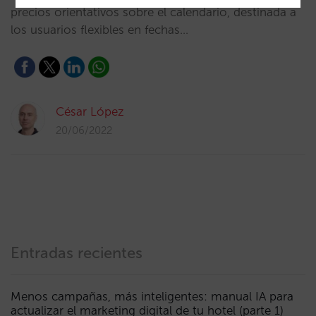
precios orientativos sobre el calendario, destinada a
los usuarios flexibles en fechas…
César López
20/06/2022
Entradas recientes
Menos campañas, más inteligentes: manual IA para
actualizar el marketing digital de tu hotel (parte 1)