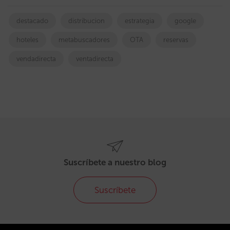
destacado
distribucion
estrategia
google
hoteles
metabuscadores
OTA
reservas
vendadirecta
ventadirecta
Suscríbete a nuestro blog
Suscríbete