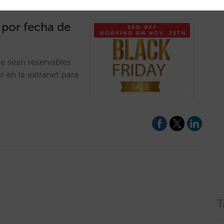
s por fecha de
e sean reservables
r en la extranet para
T