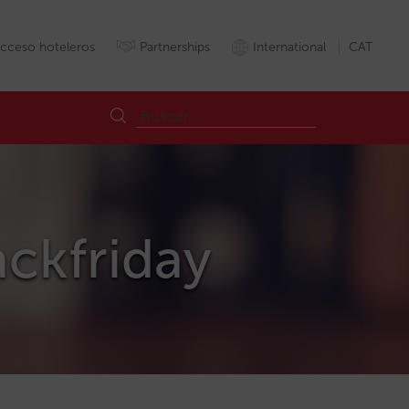
cceso hoteleros
Partnerships
International
CAT
ackfriday