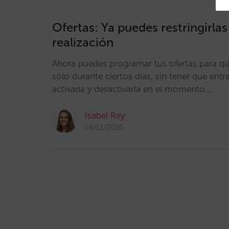
Ofertas: Ya puedes restringirla
realización
Ahora puedes programar tus ofertas para qu
sólo durante ciertos días, sin tener que entra
activarla y desactivarla en el momento.…
Isabel Rey
14/11/2016