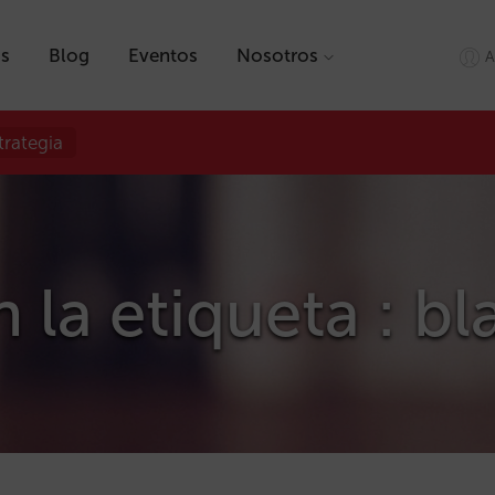
as
Blog
Eventos
Nosotros
A
trategia
 la etiqueta : bl