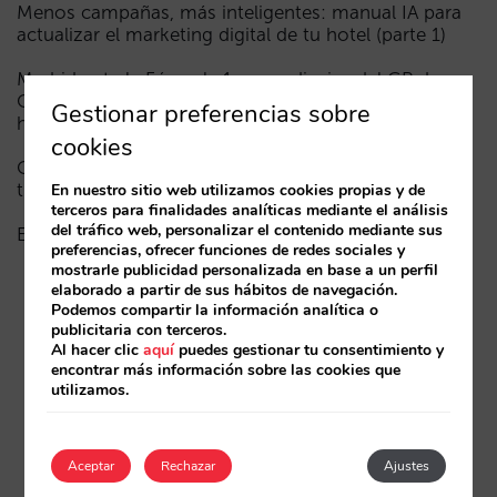
Menos campañas, más inteligentes: manual IA para
actualizar el marketing digital de tu hotel (parte 1)
Madrid ante la Fórmula 1: aprendizajes del GP de
Catalunya y del GP de Ciudad de México para los
Gestionar preferencias sobre
hoteles
cookies
Cómo aparece un hotel en los asistentes de IA: las
tres capas de visibilidad
En nuestro sitio web utilizamos cookies propias y de
terceros para finalidades analíticas mediante el análisis
del tráfico web, personalizar el contenido mediante sus
El fin de la era “Book on Metasearch”
preferencias, ofrecer funciones de redes sociales y
mostrarle publicidad personalizada en base a un perfil
elaborado a partir de sus hábitos de navegación.
Podemos compartir la información analítica o
publicitaria con terceros.
Al hacer clic
aquí
puedes gestionar tu consentimiento y
encontrar más información sobre las cookies que
utilizamos.
Aceptar
Rechazar
Ajustes