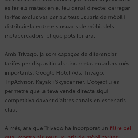
és fer els mateix en el teu canal directe: carregar
tarifes exclusives per als teus usuaris de mòbil i
distribuir-la entre els usuaris de mòbil dels
metacercadors, el que pots fer ara.
Amb Trivago, ja som capaços de diferenciar
tarifes per dispositiu als cinc metacercadors més
importants: Google Hotel Ads, Trivago,
TripAdvisor, Kayak i Skyscanner. L’objectiu és
permetre que la teva venda directa sigui
competitiva davant d’altres canals en escenaris
clau.
A més, ara que Trivago ha incorporat un
filtre pel
qual mostra als seus usuaris de mòbil tarifes