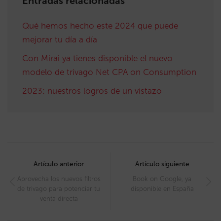
Entradas relacionadas
Qué hemos hecho este 2024 que puede
mejorar tu día a día
Con Mirai ya tienes disponible el nuevo
modelo de trivago Net CPA on Consumption
2023: nuestros logros de un vistazo
Post
navigation
Artículo anterior
Artículo siguiente
Aprovecha los nuevos filtros
Book on Google, ya
de trivago para potenciar tu
disponible en España
venta directa