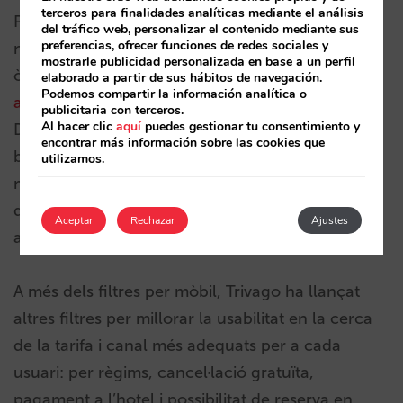
terceros para finalidades analíticas mediante el análisis
Però per tenir bons resultats en metacercadors,
del tráfico web, personalizar el contenido mediante sus
preferencias, ofrecer funciones de redes sociales y
no hi ha prou amb “endollar-s’hi”. L’escenari
mostrarle publicidad personalizada en base a un perfil
òptim seria
treure les OTA, que en metes no
elaborado a partir de sus hábitos de navegación.
Podemos compartir la información analítica o
aporten valor
, encara que avui dia és una utopia.
publicitaria con terceros.
Al hacer clic
aquí
puedes gestionar tu consentimiento y
Descartada aquesta possibilitat, per guanyar la
encontrar más información sobre las cookies que
batalla a les OTA és necessària una estratègia en
utilizamos.
metes i un sistema de reserves que et permeti
dur-la a terme. Amb Mirai tens armes per
Aceptar
Rechazar
Ajustes
aconseguir-ho.
A més dels filtres per mòbil, Trivago ha llançat
altres filtres per millorar la usabilitat en la cerca
de la tarifa i canal més adequats per a cada
usuari: per règims, cancel·lació gratuïta,
pagament a l’hotel i possibilitat de reserva en