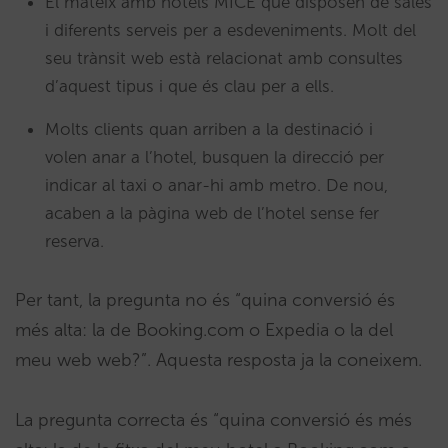
El mateix amb hotels MICE que disposen de sales
i diferents serveis per a esdeveniments. Molt del
seu trànsit web està relacionat amb consultes
d’aquest tipus i que és clau per a ells.
Molts clients quan arriben a la destinació i
volen anar a l’hotel, busquen la direcció per
indicar al taxi o anar-hi amb metro. De nou,
acaben a la pàgina web de l’hotel sense fer
reserva.
Per tant, la pregunta no és “quina conversió és
més alta: la de Booking.com o Expedia o la del
meu web web?”. Aquesta resposta ja la coneixem.
La pregunta correcta és “quina conversió és més