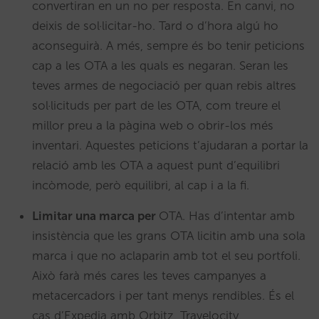
convertiran en un no per resposta. En canvi, no
deixis de sol·licitar-ho. Tard o d’hora algú ho
aconseguirà. A més, sempre és bo tenir peticions
cap a les OTA a les quals es negaran. Seran les
teves armes de negociació per quan rebis altres
sol·licituds per part de les OTA, com treure el
millor preu a la pàgina web o obrir-los més
inventari. Aquestes peticions t’ajudaran a portar la
relació amb les OTA a aquest punt d’equilibri
incòmode, però equilibri, al cap i a la fi.
Limitar una marca per
OTA. Has d’intentar amb
insistència que les grans OTA licitin amb una sola
marca i que no aclaparin amb tot el seu portfoli.
Això farà més cares les teves campanyes a
metacercadors i per tant menys rendibles. És el
cas d’Expedia amb Orbitz, Travelocity,