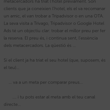
metacercadors ha triat l’hotel prèviament. Són
clients que ja coneixien l’hotel, els el va recomanar
un amic, el van trobar a Tripadvisor o en una OTA.
La seva visita a Trivago, Tripadvisor o Google Hotel
Ads té un objectiu clar: trobar el millor preu per fer
la reserva. El preu és, i continua sent, l’essència
dels metacercadors. La qüestió és …
Si el client ja ha triat el seu hotel (que, suposem, és
el teu)…
… va a un meta per comparar preus…
…. i tu pots estar al meta amb el teu canal
directe…