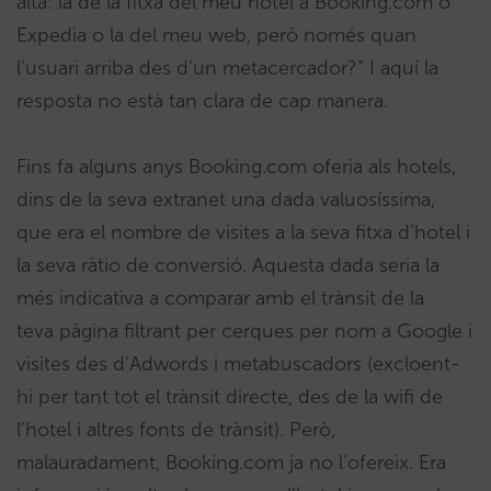
alta: la de la fitxa del meu hotel a Booking.com o
Expedia o la del meu web, però només quan
l’usuari arriba des d’un metacercador?” I aquí la
resposta no està tan clara de cap manera.
Fins fa alguns anys Booking.com oferia als hotels,
dins de la seva extranet una dada valuosíssima,
que era el nombre de visites a la seva fitxa d’hotel i
la seva ràtio de conversió. Aquesta dada seria la
més indicativa a comparar amb el trànsit de la
teva pàgina filtrant per cerques per nom a Google i
visites des d’Adwords i metabuscadors (excloent-
hi per tant tot el trànsit directe, des de la wifi de
l’hotel i altres fonts de trànsit). Però,
malauradament, Booking.com ja no l’ofereix. Era