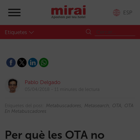
ESP
Etiquetes
Pablo Delgado
05/04/2018
11 minutes de lectura
Etiquetes del post:
Metabuscadores
Metasearch
OTA
OTA
En Metabuscadores
Per què les OTA no