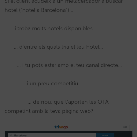
Si el client acudeix a un metacercador a buscar
hotel (“hotel a Barcelona”) …
… i troba molts hotels disponibles…
… d’entre els quals tria el teu hotel…
… i tu pots estar amb el teu canal directe…
… i un preu competitiu …
… de nou, què t’aporten les OTA
competint amb la teva pàgina web?